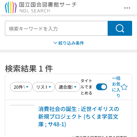
メニ
本文へ移動
検索
絞り込み条件
検索結果 1 件
一括
タイト
お気
ルでま
に入
とめる
り
消費社会の誕生 : 近世イギリスの
新規プロジェクト (ちくま学芸文
庫 ; サ48-1)