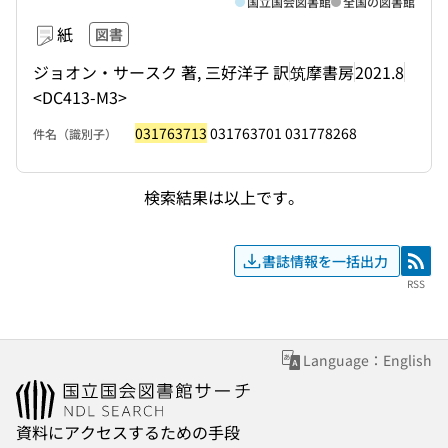
国立国会図書館
全国の図書館
紙
図書
ジョオン・サースク 著, 三好洋子 訳
筑摩書房
2021.8
<DC413-M3>
031763713
031763701 031778268
件名（識別子）
検索結果は以上です。
書誌情報を一括出力
RSS
RSS
Language：English
資料にアクセスするための手段