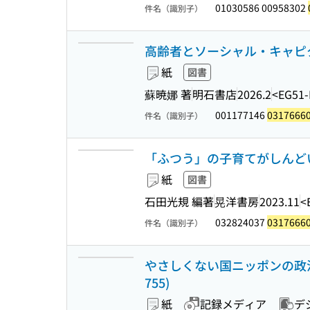
01030586 00958302
件名（識別子）
高齢者とソーシャル・キャピタ
紙
図書
蘇暁娜 著
明石書店
2026.2
<EG51-
001177146
0317666
件名（識別子）
「ふつう」の子育てがしんどい
紙
図書
石田光規 編著
晃洋書房
2023.11
<
032824037
0317666
件名（識別子）
やさしくない国ニッポンの政治
755)
紙
記録メディア
デ