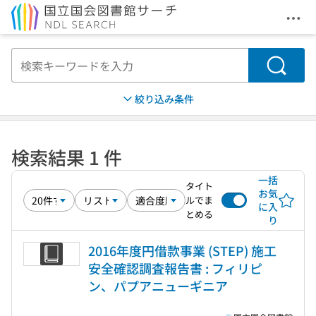
メニ
本文へ移動
検索
絞り込み条件
検索結果 1 件
一括
タイト
お気
ルでま
に入
とめる
り
2016年度円借款事業 (STEP) 施工
安全確認調査報告書 : フィリピ
ン、パプアニューギニア