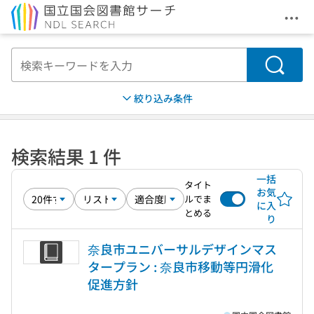
メニ
本文へ移動
検索
絞り込み条件
検索結果 1 件
一括
タイト
お気
ルでま
に入
とめる
り
奈良市ユニバーサルデザインマス
タープラン : 奈良市移動等円滑化
促進方針