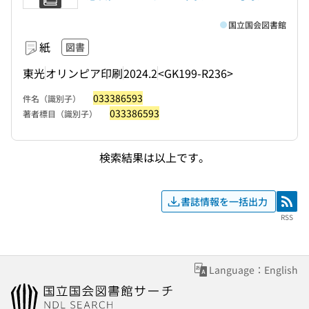
国立国会図書館
紙
図書
東光
オリンピア印刷
2024.2
<GK199-R236>
033386593
件名（識別子）
033386593
著者標目（識別子）
検索結果は以上です。
書誌情報を一括出力
RSS
RSS
Language：English