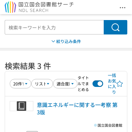
メニ
本文へ移動
検索
絞り込み条件
検索結果 3 件
一括
タイト
お気
ルでま
に入
とめる
り
意識エネルギーに関する一考察 第
3版
国立国会図書館