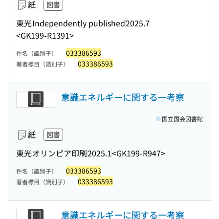
紙
図書
東光
Independently published
2025.7
<GK199-R1391>
033386593
件名（識別子）
033386593
著者標目（識別子）
意識エネルギーに関する一考察
国立国会図書館
紙
図書
東光
オリンピア印刷
2025.1
<GK199-R947>
033386593
件名（識別子）
033386593
著者標目（識別子）
意識エネルギーに関する一考察