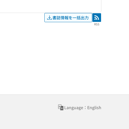
書誌情報を一括出力
RSS
RSS
Language：English