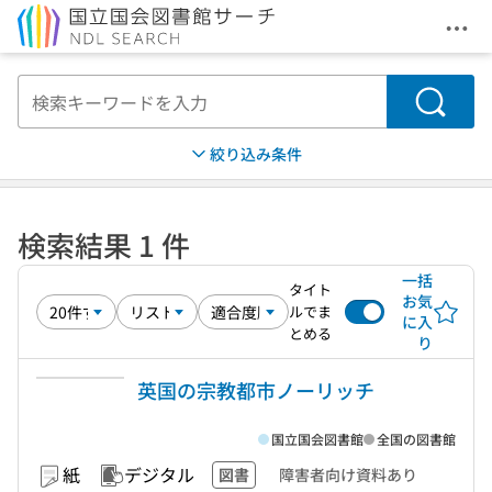
メニ
本文へ移動
検索
絞り込み条件
検索結果 1 件
一括
タイト
お気
ルでま
に入
とめる
り
英国の宗教都市ノーリッチ
国立国会図書館
全国の図書館
紙
デジタル
図書
障害者向け資料あり