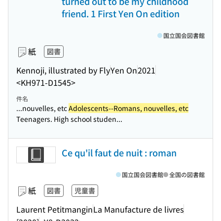
turned out to be my childhood
friend. 1 First Yen On edition
国立国会図書館
紙
図書
Kennoji, illustrated by Fly
Yen On
2021
<KH971-D1545>
件名
...nouvelles, etc
Adolescents--Romans, nouvelles, etc
Teenagers. High school studen...
Ce qu'il faut de nuit : roman
国立国会図書館
全国の図書館
紙
図書
児童書
Laurent Petitmangin
La Manufacture de livres