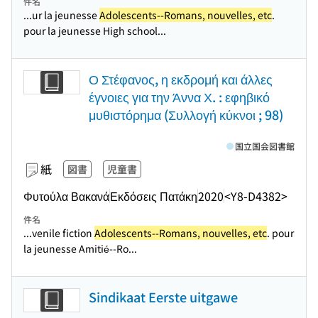
件名
...ur la jeunesse
Adolescents--Romans, nouvelles, etc
.
pour la jeunesse High school...
Ο Στέφανος, η εκδρομή και άλλες
έγνοιες για την Άννα Χ. : εφηβικό
μυθιστόρημα (Συλλογή κύκνοι ; 98)
国立国会図書館
紙
図書
児童書
Φυτούλα Βακανά
Εκδόσεις Πατάκη
2020
<Y8-D4382>
件名
...venile fiction
Adolescents--Romans, nouvelles, etc
. pour
la jeunesse Amitié--Ro...
Sindikaat Eerste uitgawe