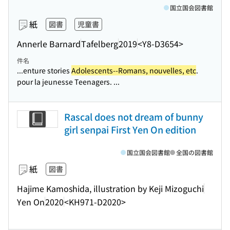
国立国会図書館
紙
図書
児童書
Annerle Barnard
Tafelberg
2019
<Y8-D3654>
件名
...enture stories
Adolescents--Romans, nouvelles, etc
.
pour la jeunesse Teenagers. ...
Rascal does not dream of bunny
girl senpai First Yen On edition
国立国会図書館
全国の図書館
紙
図書
Hajime Kamoshida, illustration by Keji Mizoguchi
Yen On
2020
<KH971-D2020>