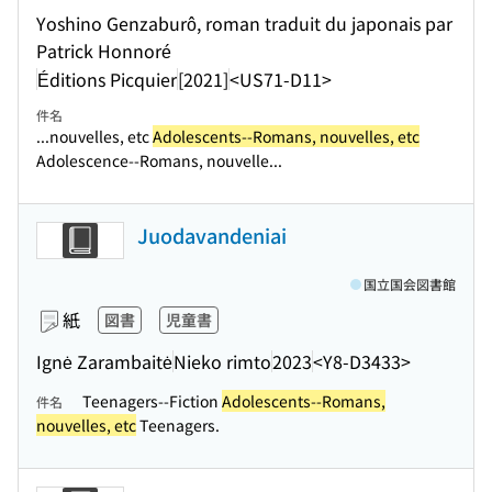
Yoshino Genzaburô, roman traduit du japonais par
Patrick Honnoré
Éditions Picquier
[2021]
<US71-D11>
件名
...nouvelles, etc
Adolescents--Romans, nouvelles, etc
Adolescence--Romans, nouvelle...
Juodavandeniai
国立国会図書館
紙
図書
児童書
Ignė Zarambaitė
Nieko rimto
2023
<Y8-D3433>
Teenagers--Fiction
Adolescents--Romans,
件名
nouvelles, etc
Teenagers.