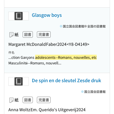
Glasgow boys
国立国会図書館
全国の図書館
紙
図書
児童書
Margaret McDonald
Faber
2024
<Y8-D4149>
件名
...ction Garçons
adolescents--Romans, nouvelles, etc
Masculinité--Romans, nouvell...
De spin en de sleutel Zesde druk
国立国会図書館
紙
図書
児童書
Anna Woltz
Em. Querido's Uitgeverij
2024