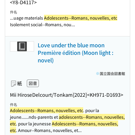
<Y8-D4117>
件名
...uage materials
Adolescents--Romans, nouvelles, etc
Isolement social--Romans, nou...
Love under the blue moon
Première édition (Moon light :
novel)
国立国会図書館
紙
図書
Mii Hirose
Delcourt/Tonkam
[2022]
<KH971-D1693>
件名
Adolescents--Romans, nouvelles, etc
. pour la
jeune...
...nds-parents et
adolescents--Romans, nouvelles,
etc
. pour la jeunesse
Adolescents--Romans, nouvelles,
etc
. Amour--Romans, nouvelles, et...