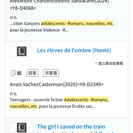
Alexandre Chardin
Éditions Sarbacane
[2024]
<Y8-D4068>
件名
...ction Garçons
adolescents--Romans, nouvelles, etc
.
pour la jeunesse Violence--R...
Les élèves de l'ombre (Hanté)
国立国会図書館
紙
図書
児童書
Anaïs Vachez
Casterman
[2020]
<Y8-D2349>
件名
Teenagers--Juvenile fiction
Adolescents--Romans,
nouvelles, etc
. pour la jeunesse Écoles sec...
The girl I saved on the train