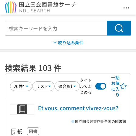
メニ
本文へ移動
検索
絞り込み条件
検索結果 103 件
一括
タイト
お気
ルでま
に入
とめる
り
Et vous, comment vivrez-vous?
国立国会図書館
全国の図書館
紙
図書