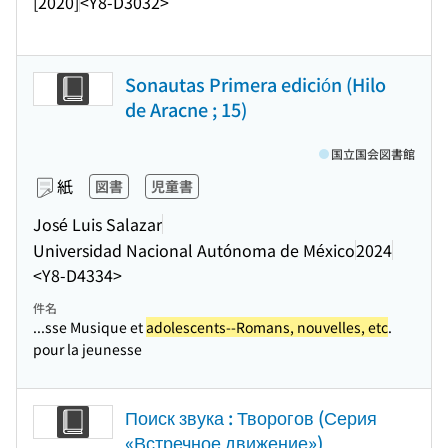
[2020]
<Y8-D3032>
Sonautas Primera edición (Hilo
de Aracne ; 15)
国立国会図書館
紙
図書
児童書
José Luis Salazar
Universidad Nacional Autónoma de México
2024
<Y8-D4334>
件名
...sse Musique et
adolescents--Romans, nouvelles, etc
.
pour la jeunesse
Поиск звука : Творогов (Серия
«Встречное движение»)