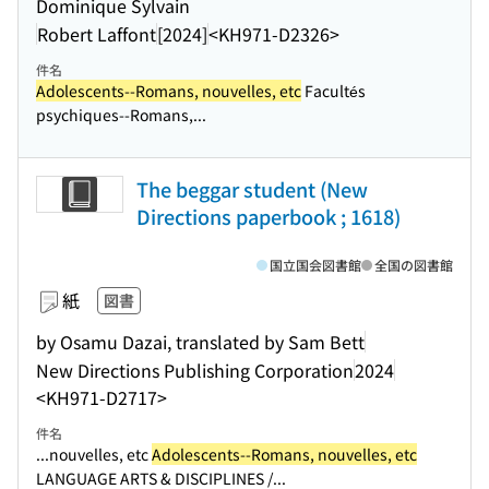
Dominique Sylvain
Robert Laffont
[2024]
<KH971-D2326>
件名
Adolescents--Romans, nouvelles, etc
Facultés
psychiques--Romans,...
The beggar student (New
Directions paperbook ; 1618)
国立国会図書館
全国の図書館
紙
図書
by Osamu Dazai, translated by Sam Bett
New Directions Publishing Corporation
2024
<KH971-D2717>
件名
...nouvelles, etc
Adolescents--Romans, nouvelles, etc
LANGUAGE ARTS & DISCIPLINES /...