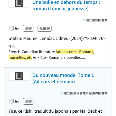
Une bulle en dehors du temps :
roman (Leméac jeunesse)
国立国会図書館
紙
図書
児童書
Stéfani Meunier
Leméac Éditeur
[2024]
<Y8-D4076>
件名
French-Canadian literature
Adolescents--Romans,
nouvelles, etc
Anxiété--Romans, nouvelles,...
Du nouveau monde. Tome 1
(Ailleurs et demain)
国立国会図書館
全国の図書館
紙
図書
Yūsuke Kishi, traduit du japonais par Mai Beck et