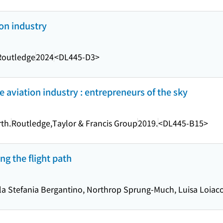
ion industry
Routledge
2024
<DL445-D3>
 aviation industry : entrepreneurs of the sky
th.
Routledge,Taylor & Francis Group
2019.
<DL445-B15>
ng the flight path
a Stefania Bergantino, Northrop Sprung-Much, Luisa Loiac