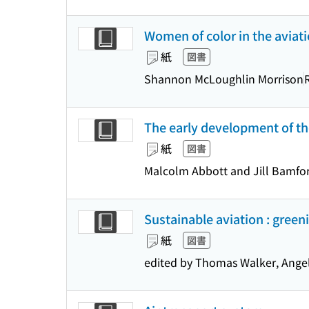
Women of color in the aviat
紙
図書
Shannon McLoughlin Morrison
The early development of the
紙
図書
Malcolm Abbott and Jill Bamfor
Sustainable aviation : greeni
紙
図書
edited by Thomas Walker, Angel