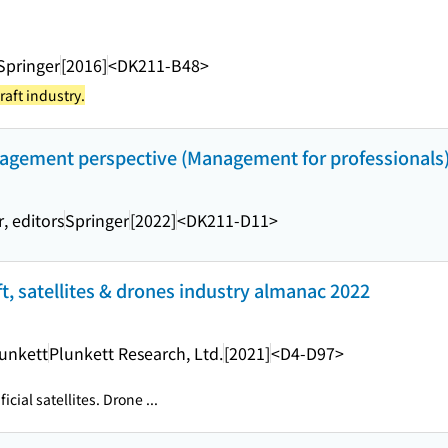
Springer
[2016]
<DK211-B48>
raft industry.
nagement perspective (Management for professionals
, editors
Springer
[2022]
<DK211-D11>
ft, satellites & drones industry almanac 2022
lunkett
Plunkett Research, Ltd.
[2021]
<D4-D97>
ficial satellites. Drone ...