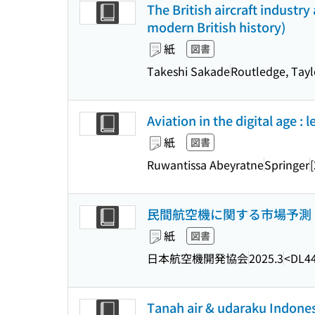
The British aircraft industr
modern British history)
紙
図書
Takeshi Sakade
Routledge, Tayl
Aviation in the digital age :
紙
図書
Ruwantissa Abeyratne
Springer
民間航空機に関する市場予測 : 2
紙
図書
日本航空機開発協会
2025.3
<DL4
Tanah air & udaraku Indones