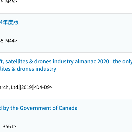
45-M45>
4年度版
45-M44>
ft, satellites & drones industry almanac 2020 : the o
llites & drones industry
rch, Ltd.
[2019]
<D4-D9>
d by the Government of Canada
1-B561>