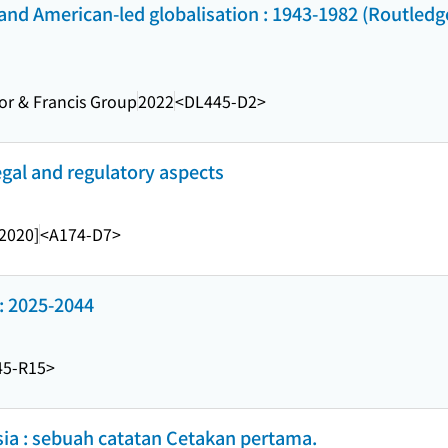
y and American-led globalisation : 1943-1982 (Routledg
or & Francis Group
2022
<DL445-D2>
 legal and regulatory aspects
[2020]
<A174-D7>
025-2044
45-R15>
ia : sebuah catatan Cetakan pertama.