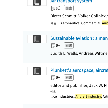
Air transport system
紙
図書
Dieter Schmitt, Volker Gollnick.
Aeronautics, Commercial.
Airc
件名
Sustainable aviation : a ma
紙
図書
Judith L. Walls, Andreas Wittmer
Plunkett's aerospace, aircra
紙
図書
editor and publisher, Jack W. P
件名
...ce industries.
Aircraft industry.
Arti