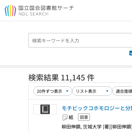
本文へ移動
検索結果 11,145 件
モチビックコホモロジーと分
紙
図書
柳田伸顕, 茨城大学 [著]
[柳田伸顕