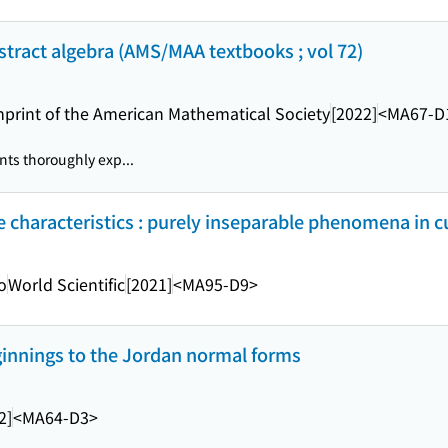
bstract algebra (AMS/MAA textbooks ; vol 72)
mprint of the American Mathematical Society
[2022]
<MA67-D
ts thoroughly exp...
ve characteristics : purely inseparable phenomena in 
o
World Scientific
[2021]
<MA95-D9>
eginnings to the Jordan normal forms
2]
<MA64-D3>