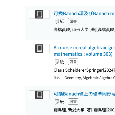
可換Banach環及びBanach 
紙
図書
高橋眞映, 山形大学 [著]
[高橋眞映
A course in real algebraic g
mathematics ; volume 303)
紙
図書
Claus Scheiderer
Springer
[2024]
Geometry, Algebraic Algebra Ge
件名
可換Banach環上の環準同
紙
図書
羽鳥理, 新潟大学 [著]
[羽鳥理]
200