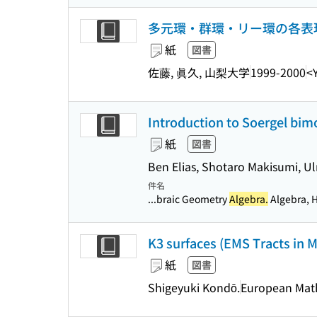
多元環・群環・リー環の各表
紙
図書
佐藤, 眞久, 山梨大学
1999-2000
<
Introduction to Soergel bim
紙
図書
Ben Elias, Shotaro Makisumi, Ul
件名
...braic Geometry
Algebra.
Algebra, H
K3 surfaces (EMS Tracts in M
紙
図書
Shigeyuki Kondō.
European Math