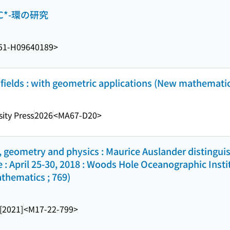
*-環の研究
51-H09640189>
l fields : with geometric applications (New mathemati
ity Press
2026
<MA67-D20>
, geometry and physics : Maurice Auslander distingui
 : April 25-30, 2018 : Woods Hole Oceanographic Inst
thematics ; 769)
[2021]
<M17-22-799>