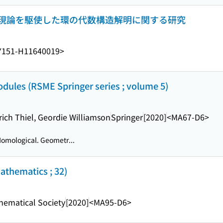
現論を駆使した環の代数構造解明に関する研究
Y151-H11640019>
odules (RSME Springer series ; volume 5)
rich Thiel, Geordie Williamson
Springer
[2020]
<MA67-D6>
omological. Geometr...
athematics ; 32)
ematical Society
[2020]
<MA95-D6>