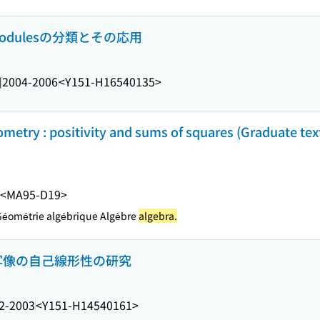
modulesの分類とその応用
]
2004-2006
<Y151-H16540135>
eometry : positivity and sums of squares (Graduate tex
<MA95-D19>
́ométrie algébrique Algèbre
algebra.
形写像の自己線形性の研究
2-2003
<Y151-H14540161>