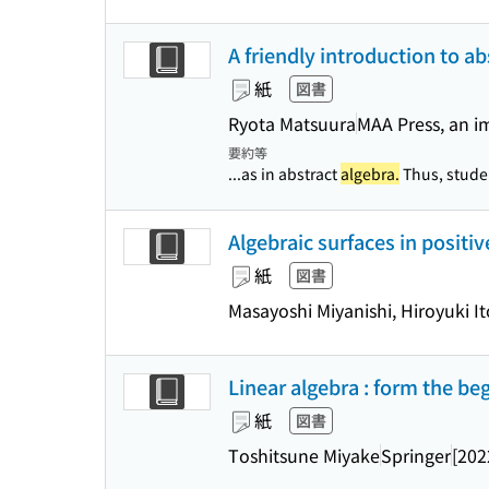
A friendly introduction to a
紙
図書
Ryota Matsuura
MAA Press, an i
要約等
...as in abstract
algebra.
Thus, studen
Algebraic surfaces in positi
紙
図書
Masayoshi Miyanishi, Hiroyuki It
Linear algebra : form the b
紙
図書
Toshitsune Miyake
Springer
[202