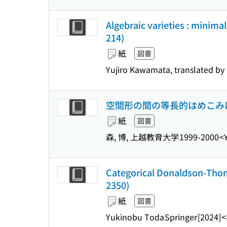
Algebraic varieties : minim
214)
紙
図書
Yujiro Kawamata, translated by
空間形の間の等長的はめこみ
紙
図書
森, 博, 上越教育大学
1999-2000
<
Categorical Donaldson-Thoma
2350)
紙
図書
Yukinobu Toda
Springer
[2024]
<