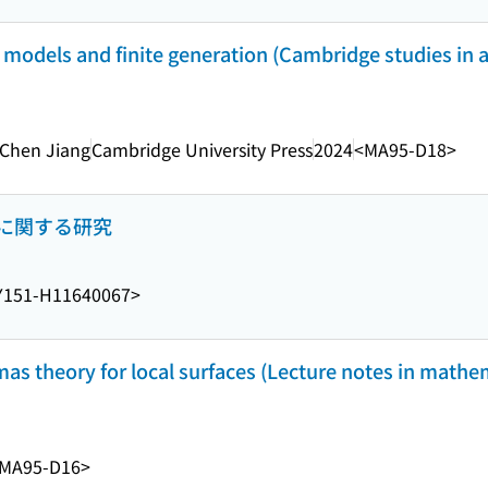
al models and finite generation (Cambridge studies i
 Chen Jiang
Cambridge University Press
2024
<MA95-D18>
に関する研究
Y151-H11640067>
s theory for local surfaces (Lecture notes in mathe
MA95-D16>