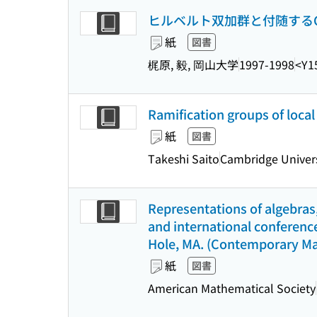
ヒルベルト双加群と付随するC
紙
図書
梶原, 毅, 岡山大学
1997-1998
<Y1
Ramification groups of loca
紙
図書
Takeshi Saito
Cambridge Univers
Representations of algebras
and international conference
Hole, MA. (Contemporary Ma
紙
図書
American Mathematical Society