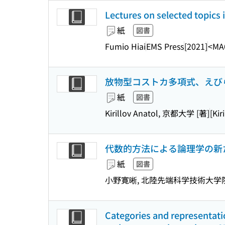
Lectures on selected topics
紙
図書
Fumio Hiai
EMS Press
[2021]
<MA
放物型コストカ多項式、えび
紙
図書
Kirillov Anatol, 京都大学 [著]
[Kir
代数的方法による論理学の新
紙
図書
小野寛晰, 北陸先端科学技術大学院
Categories and representatio