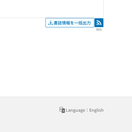
書誌情報を一括出力
RSS
RSS
Language：English