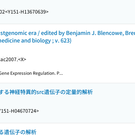
02
<Y151-H13670639>
postgenomic era / edited by Benjamin J. Blencowe, Bre
dicine and biology ; v. 623)
ia
c2007.
<X>
ene Expression Regulation. P...
する神経特異的src遺伝子の定量的解析
Y151-H04670724>
る遺伝子の解析