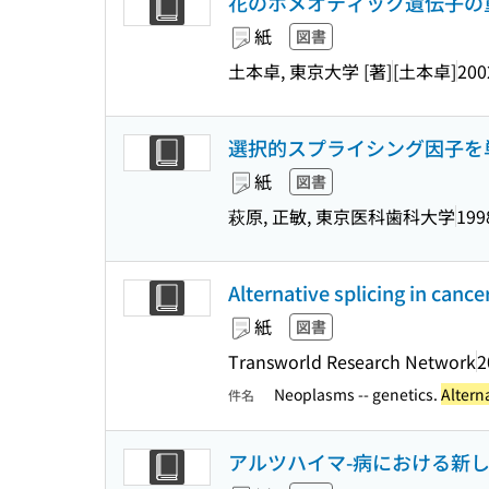
花のホメオティック遺伝子の
紙
図書
土本卓, 東京大学 [著]
[土本卓]
200
選択的スプライシング因子を
紙
図書
萩原, 正敏, 東京医科歯科大学
199
Alternative splicing in cancer
紙
図書
Transworld Research Network
2
Neoplasms -- genetics.
Alterna
件名
アルツハイマ-病における新