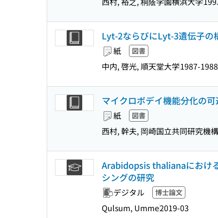
西村, 裕之, 桐蔭学園横浜大学
199
Lyt-2ならびにLyt-3遺伝
紙
図書
中内, 啓光, 順天堂大学
1987-1988
マイクロボデイ機能分化の可
紙
図書
西村, 幹夫, 岡崎国立共同研究機
Arabidopsis thal
シングの研究
デジタル
博士論文
Qulsum, Umme
2019-03