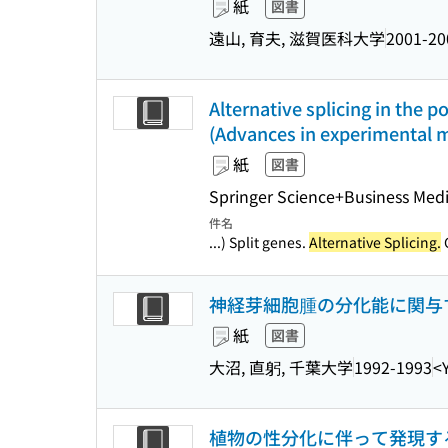
紙
図書
遠山, 育夫, 滋賀医科大学
2001-20
Alternative splicing in the 
(Advances in experimental me
紙
図書
Springer Science+Business Med
件名
...) Split genes.
Alternative Splicing.
G
神経芽細胞腫の分化能に関与
紙
図書
大沼, 直躬, 千葉大学
1992-1993
<
植物の性分化に伴って発現す