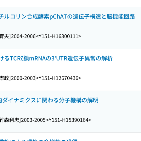
チルコリン合成酵素pChATの遺伝子構造と脳機能回路
育夫]
2004-2006
<Y151-H16300111>
TCRζ鎖mRNAの3'UTR遺伝子異常の解析
憲政]
2000-2003
<Y151-H12670436>
内ダイナミクスに関わる分子機構の解明
[竹森利忠]
2003-2005
<Y151-H15390164>