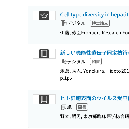
Cell type diversity in hepati
デジタル
博士論文
伊藤, 徳臣
Frontiers Research F
新しい機能性遺伝子同定技術
デジタル
図書
米倉, 秀人, Yonekura, Hideto
201
p.1p.-
ヒト細胞表面のウイルス受容
紙
図書
野本, 明男, 東京都臨床医学総合