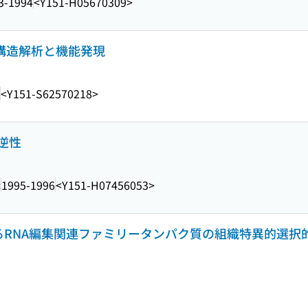
3-1994
<Y151-H05670309>
子の構造解析と機能発現
<Y151-S62570218>
逆性
構
1995-1996
<Y151-H07456053>
ianaにおけるRNA編集関連ファミリータンパク質の組織特異的選