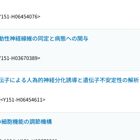
Y151-H06454076>
動性神経線維の同定と病態への関与
Y151-H03670389>
1遺伝子による人為的神経分化誘導と遺伝子不安定性の解析
<Y151-H06454611>
の細胞機能の調節機構