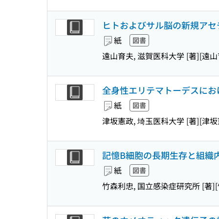
ヒトおよびサル脳の新規アセ
紙
図書
遠山育夫, 滋賀医科大学 [著]
[遠山
全身性エリテマトーデスにおける
紙
図書
津坂憲政, 埼玉医科大学 [著]
[津坂
記憶B細胞の長期生存と組織
紙
図書
竹森利忠, 国立感染症研究所 [著]