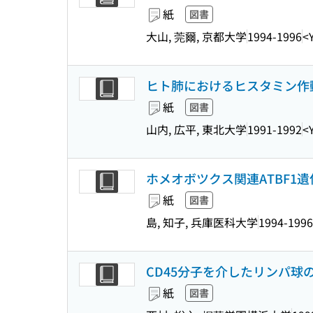
紙
図書
大山, 莞爾, 京都大学
1994-1996
<
ヒト肺におけるヒスタミン作
紙
図書
山内, 広平, 東北大学
1991-1992
<
ホメオボツクス関連ATBF
紙
図書
島, 知子, 兵庫医科大学
1994-1996
CD45分子を介したリンパ球
紙
図書