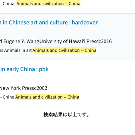
- China.
Animals and civilization -- China
.
in Chinese art and culture : hardcover
nd Eugene Y. Wang
University of Hawaiʻi Press
c2016
es Animals in art
Animals and civilization -- China
n early China : pbk
 New York Press
c2002
-- China
Animals and civilization -- China
検索結果は以上です。