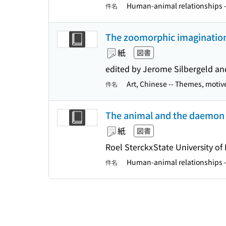
Human-animal relationships -
件名
The zoomorphic imagination 
紙
図書
edited by Jerome Silbergeld a
Art, Chinese -- Themes, motiv
件名
The animal and the daemon i
紙
図書
Roel Sterckx
State University of
Human-animal relationships 
件名