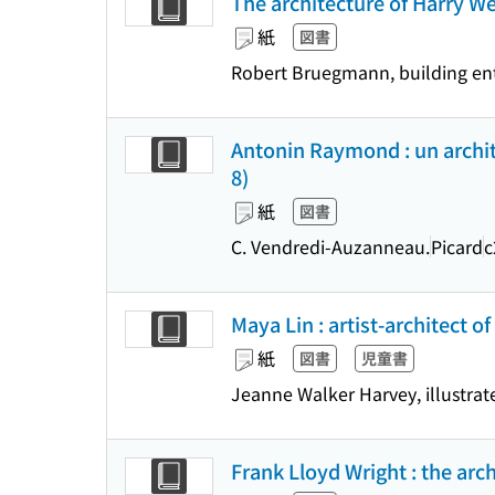
The architecture of Harry We
紙
図書
Robert Bruegmann, building ent
Antonin Raymond : un archit
8)
紙
図書
C. Vendredi-Auzanneau.
Picard
c
Maya Lin : artist-architect of 
紙
図書
児童書
Jeanne Walker Harvey, illustra
Frank Lloyd Wright : the arc