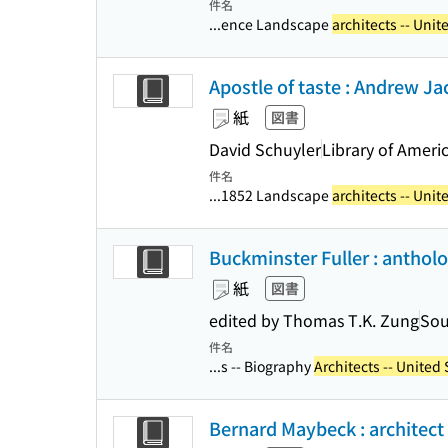
件名
...ence Landscape
architects -- Unit
Apostle of taste : Andrew J
紙
図書
David Schuyler
Library of Ameri
件名
...1852 Landscape
architects -- Unit
Buckminster Fuller : antholo
紙
図書
edited by Thomas T.K. Zung
Sou
件名
...s -- Biography
Architects -- United 
Bernard Maybeck : architect