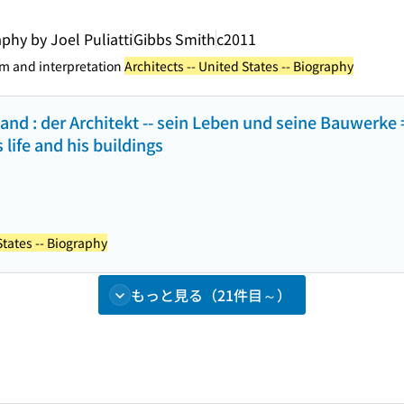
phy by Joel Puliatti
Gibbs Smith
c2011
ism and interpretation
Architects -- United States -- Biography
and : der Architekt -- sein Leben und seine Bauwerke =
 life and his buildings
States -- Biography
もっと見る（21件目～）