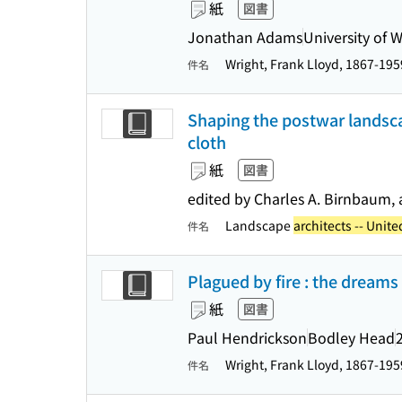
紙
図書
Jonathan Adams
University of 
Wright, Frank Lloyd, 1867-19
件名
Shaping the postwar landsca
cloth
紙
図書
edited by Charles A. Birnbaum, 
Landscape
architects -- Unite
件名
Plagued by fire : the dreams
紙
図書
Paul Hendrickson
Bodley Head
Wright, Frank Lloyd, 1867-19
件名