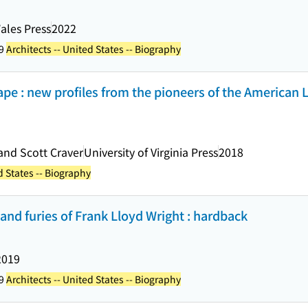
Wales Press
2022
59
Architects -- United States -- Biography
pe : new profiles from the pioneers of the American 
and Scott Craver
University of Virginia Press
2018
d States -- Biography
 and furies of Frank Lloyd Wright : hardback
2019
59
Architects -- United States -- Biography