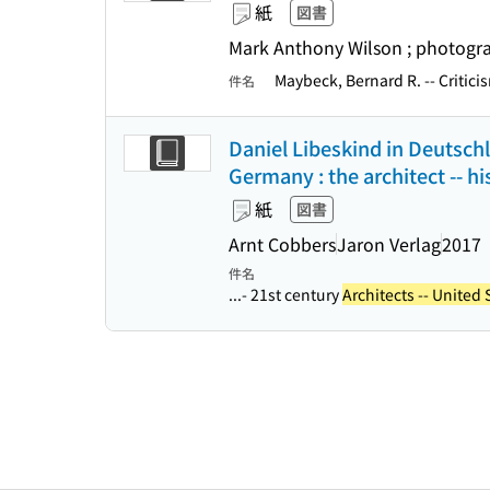
紙
図書
Mark Anthony Wilson ; photogra
Maybeck, Bernard R. -- Critic
件名
Daniel Libeskind in Deutschl
Germany : the architect -- his
紙
図書
Arnt Cobbers
Jaron Verlag
2017
件名
...- 21st century
Architects -- United 