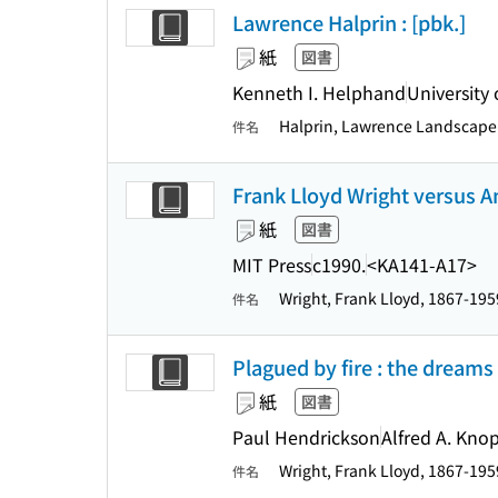
Lawrence Halprin : [pbk.]
紙
図書
Kenneth I. Helphand
University 
Halprin, Lawrence Landscap
件名
Frank Lloyd Wright versus A
紙
図書
MIT Press
c1990.
<KA141-A17>
Wright, Frank Lloyd, 1867-195
件名
Plagued by fire : the dreams
紙
図書
Paul Hendrickson
Alfred A. Knop
Wright, Frank Lloyd, 1867-195
件名