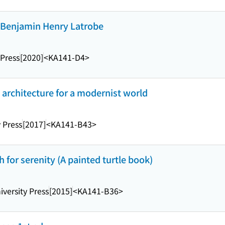
of Benjamin Henry Latrobe
 Press
[2020]
<KA141-D4>
architecture for a modernist world
y Press
[2017]
<KA141-B43>
h for serenity (A painted turtle book)
versity Press
[2015]
<KA141-B36>