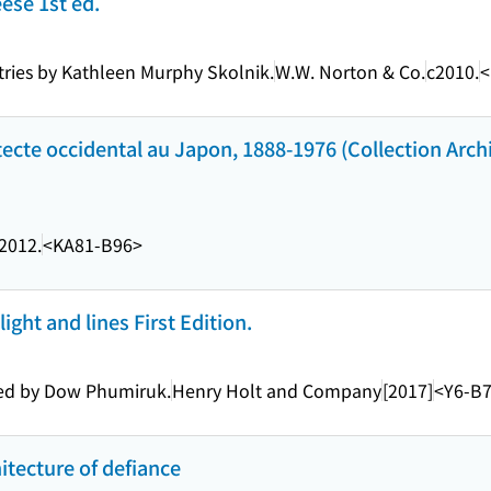
ese 1st ed.
ries by Kathleen Murphy Skolnik.
W.W. Norton & Co.
c2010.
<
ecte occidental au Japon, 1888-1976 (Collection Arch
2012.
<KA81-B96>
light and lines First Edition.
ted by Dow Phumiruk.
Henry Holt and Company
[2017]
<Y6-B
hitecture of defiance