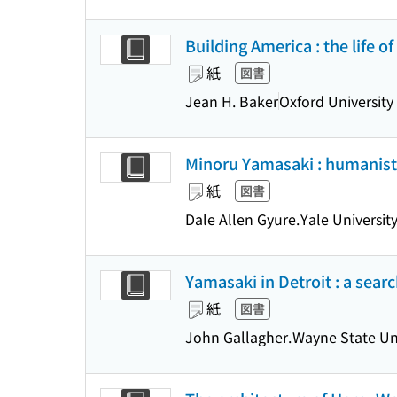
Building America : the life 
紙
図書
Jean H. Baker
Oxford University
Minoru Yamasaki : humanist 
紙
図書
Dale Allen Gyure.
Yale Universit
Yamasaki in Detroit : a searc
紙
図書
John Gallagher.
Wayne State Uni