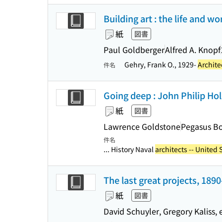
Building art : the life and w
紙
図書
Paul Goldberger
Alfred A. Knopf
Gehry, Frank O., 1929-
Archite
件名
Going deep : John Philip Ho
紙
図書
Lawrence Goldstone
Pegasus B
件名
... History Naval
architects -- United 
The last great projects, 189
紙
図書
David Schuyler, Gregory Kaliss, e