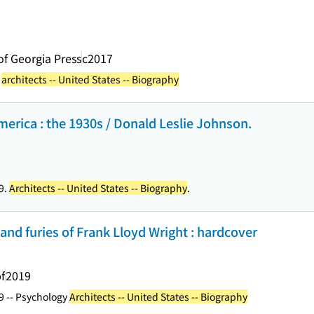
of Georgia Press
c2017
e
architects -- United States -- Biography
merica : the 1930s / Donald Leslie Johnson.
9.
Architects -- United States -- Biography
.
 and furies of Frank Lloyd Wright : hardcover
f
2019
9 -- Psychology
Architects -- United States -- Biography