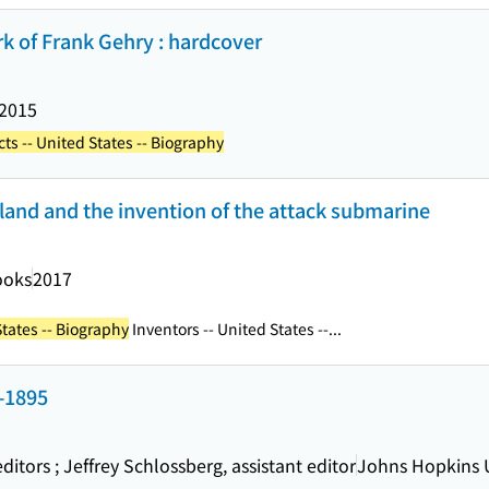
ork of Frank Gehry : hardcover
2015
cts -- United States -- Biography
lland and the invention of the attack submarine
ooks
2017
States -- Biography
Inventors -- United States --...
0-1895
ditors ; Jeffrey Schlossberg, assistant editor
Johns Hopkins U