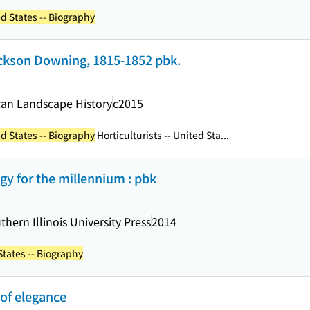
ed States -- Biography
ackson Downing, 1815-1852 pbk.
can Landscape History
c2015
ed States -- Biography
Horticulturists -- United Sta...
gy for the millennium : pbk
thern Illinois University Press
2014
States -- Biography
 of elegance