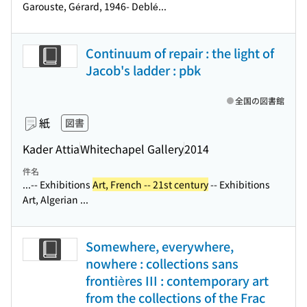
Garouste, Gérard, 1946- Deblé...
Continuum of repair : the light of
Jacob's ladder : pbk
全国の図書館
紙
図書
Kader Attia
Whitechapel Gallery
2014
件名
...-- Exhibitions
Art, French -- 21st century
-- Exhibitions
Art, Algerian ...
Somewhere, everywhere,
nowhere : collections sans
frontières III : contemporary art
from the collections of the Frac