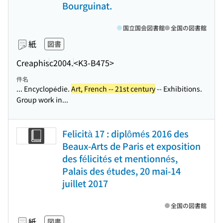
Bourguinat.
国立国会図書館
全国の図書館
紙
図書
Creaphis
c2004.
<K3-B475>
件名
... Encyclopédie.
Art, French -- 21st century
-- Exhibitions.
Group work in...
Felicità 17 : diplômés 2016 des
Beaux-Arts de Paris et exposition
des félicités et mentionnés,
Palais des études, 20 mai-14
juillet 2017
全国の図書館
紙
図書