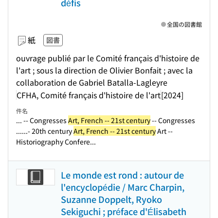
défis
全国の図書館
紙
図書
ouvrage publié par le Comité français d'histoire de
l'art ; sous la direction de Olivier Bonfait ; avec la
collaboration de Gabriel Batalla-Lagleyre
CFHA, Comité français d'histoire de l'art
[2024]
件名
... -- Congresses
Art, French -- 21st century
-- Congresses
...
...- 20th century
Art, French -- 21st century
Art --
Historiography Confere...
Le monde est rond : autour de
l'encyclopédie / Marc Charpin,
Suzanne Doppelt, Ryoko
Sekiguchi ; préface d'Élisabeth