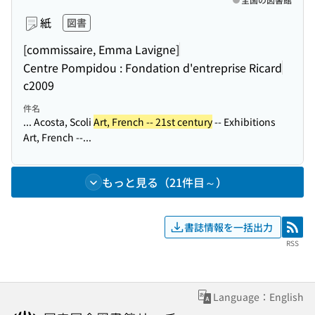
紙
図書
[commissaire, Emma Lavigne]
Centre Pompidou : Fondation d'entreprise Ricard
c2009
件名
... Acosta, Scoli
Art, French -- 21st century
-- Exhibitions
Art, French --...
もっと見る（21件目～）
書誌情報を一括出力
RSS
RSS
Language：English