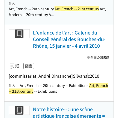
件名
Art, French -- 20th century
Art, French -- 21st century
Art,
Modern -- 20th century A...
L'enfance de l'art : Galerie du
Conseil général des Bouches-du-
Rhône, 15 janvier - 4 avril 2010
全国の図書館
紙
図書
[commissariat, André Dimanche]
Silvana
c2010
Art, French -- 20th century -- Exhibitions
Art, French
件名
-- 21st century
-- Exhibitions
Notre histoire-- : une scène
artistique française émergente =