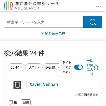
メニ
本文へ移動
検索
絞り込み条件
検索結果 24 件
一括
タイト
お気
ルでま
に入
とめる
り
Xavier Veilhan
国立国会図書館
紙
図書