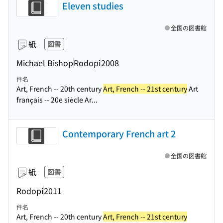
Eleven studies
全国の図書館
紙
図書
Michael Bishop
Rodopi
2008
件名
Art, French -- 20th century
Art, French -- 21st century
Art
français -- 20e siècle Ar...
Contemporary French art 2
全国の図書館
紙
図書
Rodopi
2011
件名
Art, French -- 20th century
Art, French -- 21st century