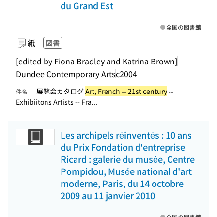
du Grand Est
全国の図書館
紙
図書
[edited by Fiona Bradley and Katrina Brown]
Dundee Contemporary Arts
c2004
展覧会カタログ
Art, French -- 21st century
--
件名
Exhibiitons Artists -- Fra...
Les archipels réinventés : 10 ans
du Prix Fondation d'entreprise
Ricard : galerie du musée, Centre
Pompidou, Musée national d'art
moderne, Paris, du 14 octobre
2009 au 11 janvier 2010
全国の図書館