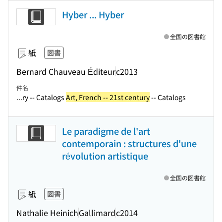
Hyber ... Hyber
全国の図書館
紙
図書
Bernard Chauveau Éditeur
c2013
件名
...ry -- Catalogs
Art, French -- 21st century
-- Catalogs
Le paradigme de l'art
contemporain : structures d'une
révolution artistique
全国の図書館
紙
図書
Nathalie Heinich
Gallimard
c2014