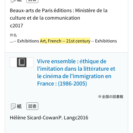
Beaux-arts de Paris éditions : Ministère de la
culture et de la communication
c2017
件名
...-- Exhibitions
Art, French -- 21st century
-- Exhibitions
Vivre ensemble : éthique de
l'imitation dans la littérature et
le cinéma de l'immigration en
France : (1986-2005)
全国の図書館
紙
図書
Hélène Sicard-Cowan
P. Lang
c2016