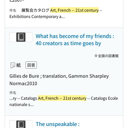
展覧会カタログ
Art, French -- 21st century
--
件名
Exhibitions Contemporary a...
What has become of my friends :
40 creators as time goes by
全国の図書館
紙
図書
Gilles de Bure ; translation, Gammon Sharpley
Norma
c2010
件名
...ry -- Catalogs
Art, French -- 21st century
-- Catalogs Ecole
nationale s...
The unspeakable :