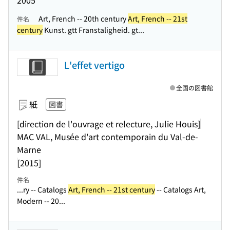
2005
Art, French -- 20th century
Art, French -- 21st
件名
century
Kunst. gtt Franstaligheid. gt...
L'effet vertigo
全国の図書館
紙
図書
[direction de l'ouvrage et relecture, Julie Houis]
MAC VAL, Musée d'art contemporain du Val-de-
Marne
[2015]
件名
...ry -- Catalogs
Art, French -- 21st century
-- Catalogs Art,
Modern -- 20...