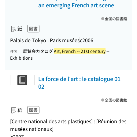
an emerging French art scene
全国の図書館
紙
図書
Palais de Tokyo : Paris musées
c2006
展覧会カタログ
Art, French -- 21st century
--
件名
Exhibitions
La force de l'art : le catalogue 01
02
全国の図書館
紙
図書
[Centre national des arts plastiques] : [Réunion des
musées nationaux]
c2007-