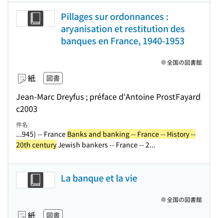
Pillages sur ordonnances :
aryanisation et restitution des
banques en France, 1940-1953
全国の図書館
紙
図書
Jean-Marc Dreyfus ; préface d'Antoine Prost
Fayard
c2003
件名
...945) -- France
Banks and banking -- France -- History --
20th century
Jewish bankers -- France -- 2...
La banque et la vie
全国の図書館
紙
図書