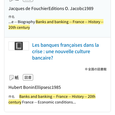
Jacques de Fouchier
Editions O. Jacob
c1989
件名
...e -- Biography
Banks and banking -- France -- History --
20th century
Les banques françaises dans la
crise : une nouvelle culture
bancaire?
全国の図書館
紙
図書
Hubert Bonin
Ellipses
c1985
Banks and banking -- France -- History -- 20th
件名
century
France -- Economic conditions...