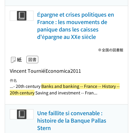
Épargne et crises politiques en
France : les mouvements de
panique dans les caisses
d'épargne au XXe siècle
全国の図書館
紙
図書
Vincent Tournié
Economica
2011
件名
...- 20th century
Banks and banking -- France -- History --
20th century
Saving and investment -- Fran...
Une faillite si convenable :
histoire de la Banque Pallas
Stern