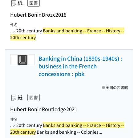
紙
図書
Hubert Bonin
Droz
c2018
件名
...- 20th century
Banks and banking -- France -- History --
20th century
Banking in China (1890s-1940s) :
business in the French
concessions : pbk
全国の図書館
紙
図書
Hubert Bonin
Routledge
2021
件名
...- 20th century
Banks and banking -- France -- History --
20th century
Banks and banking -- Colonies...