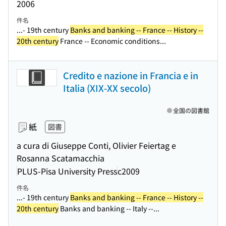
2006
件名
...- 19th century
Banks and banking -- France -- History --
20th century
France -- Economic conditions...
Credito e nazione in Francia e in
Italia (XIX-XX secolo)
全国の図書館
紙
図書
a cura di Giuseppe Conti, Olivier Feiertag e
Rosanna Scatamacchia
PLUS-Pisa University Press
c2009
件名
...- 19th century
Banks and banking -- France -- History --
20th century
Banks and banking -- Italy --...