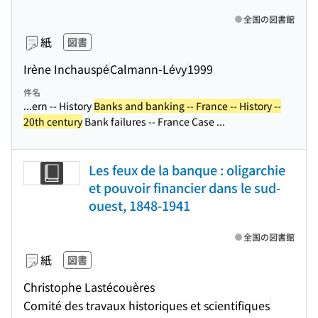
全国の図書館
紙
図書
Irène Inchauspé
Calmann-Lévy
1999
件名
...ern -- History
Banks and banking -- France -- History --
20th century
Bank failures -- France Case ...
Les feux de la banque : oligarchie
et pouvoir financier dans le sud-
ouest, 1848-1941
全国の図書館
紙
図書
Christophe Lastécouères
Comité des travaux historiques et scientifiques