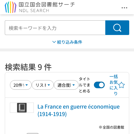
メニ
本文へ移動
検索
絞り込み条件
検索結果 9 件
一括
タイト
お気
ルでま
に入
とめる
り
La France en guerre économique
(1914-1919)
全国の図書館