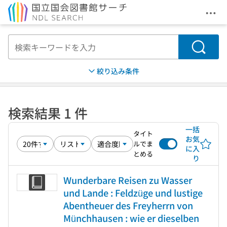
メニ
本文へ移動
検索
絞り込み条件
検索結果 1 件
一括
タイト
お気
ルでま
に入
とめる
り
Wunderbare Reisen zu Wasser
und Lande : Feldzüge und lustige
Abentheuer des Freyherrn von
Münchhausen : wie er dieselben