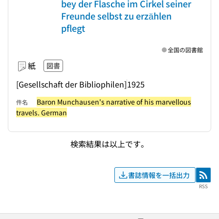
bey der Flasche im Cirkel seiner
Freunde selbst zu erzählen
pflegt
全国の図書館
紙
図書
[Gesellschaft der Bibliophilen]
1925
Baron Munchausen's narrative of his marvellous
件名
travels. German
検索結果は以上です。
書誌情報を一括出力
RSS
RSS