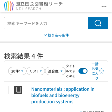
メニ
本文へ移動
検索
絞り込み条件
検索結果 4 件
一括
タイト
お気
ルでま
に入
とめる
り
Nanomaterials : application in
biofuels and bioenergy
production systems