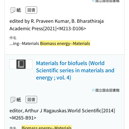
国立国会図書館
紙
図書
edited by R. Praveen Kumar, B. Bharathiraja
Academic Press
[2021]
<M213-D106>
件名
...ing--Materials
Biomass energy--Materials
Materials for biofuels (World
Scientific series in materials and
energy ; vol. 4)
国立国会図書館
紙
図書
editor, Arthur J Ragauskas.
World Scientific
[2014]
<M265-B91>
Biomass energy--Materials
.
件名