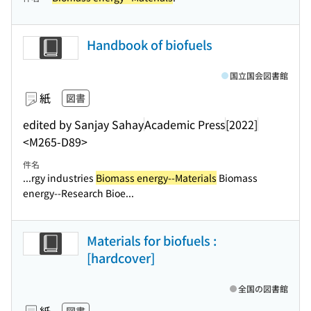
Handbook of biofuels
国立国会図書館
紙
図書
edited by Sanjay Sahay
Academic Press
[2022]
<M265-D89>
件名
...rgy industries
Biomass energy--Materials
Biomass
energy--Research Bioe...
Materials for biofuels :
[hardcover]
全国の図書館