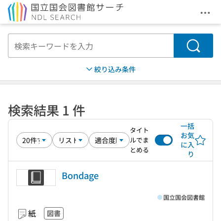
メニ
本文へ移動
検索
絞り込み条件
検索結果 1 件
一括
タイト
お気
ルでま
に入
とめる
り
Bondage
国立国会図書館
紙
図書