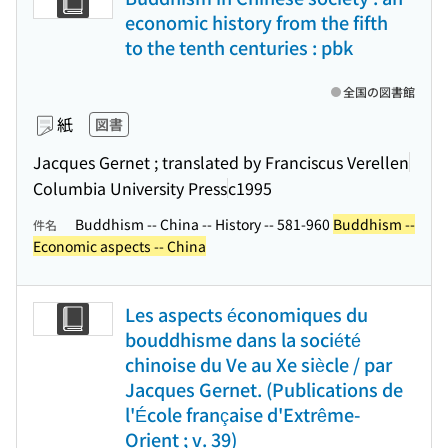
economic history from the fifth
to the tenth centuries : pbk
全国の図書館
紙
図書
Jacques Gernet ; translated by Franciscus Verellen
Columbia University Press
c1995
Buddhism -- China -- History -- 581-960
Buddhism --
件名
Economic aspects -- China
Les aspects économiques du
bouddhisme dans la société
chinoise du Ve au Xe siècle / par
Jacques Gernet. (Publications de
l'École française d'Extrême-
Orient ; v. 39)