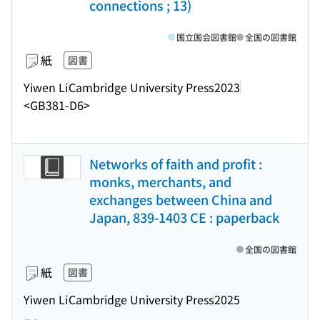
connections ; 13)
国立国会図書館
全国の図書館
紙
図書
Yiwen Li
Cambridge University Press
2023
<GB381-D6>
Networks of faith and profit :
monks, merchants, and
exchanges between China and
Japan, 839-1403 CE : paperback
全国の図書館
紙
図書
Yiwen Li
Cambridge University Press
2025