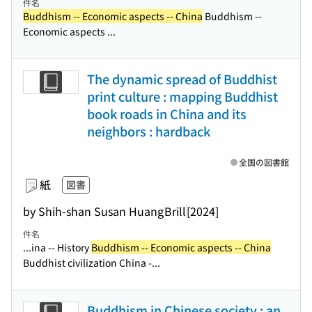
件名
Buddhism -- Economic aspects -- China
Buddhism --
Economic aspects ...
The dynamic spread of Buddhist
print culture : mapping Buddhist
book roads in China and its
neighbors : hardback
全国の図書館
紙
図書
by Shih-shan Susan Huang
Brill
[2024]
件名
...ina -- History
Buddhism -- Economic aspects -- China
Buddhist civilization China -...
Buddhism in Chinese society : an