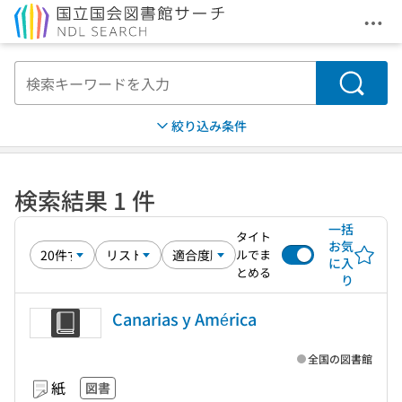
メニ
本文へ移動
検索
絞り込み条件
検索結果 1 件
一括
タイト
お気
ルでま
に入
とめる
り
Canarias y América
全国の図書館
紙
図書