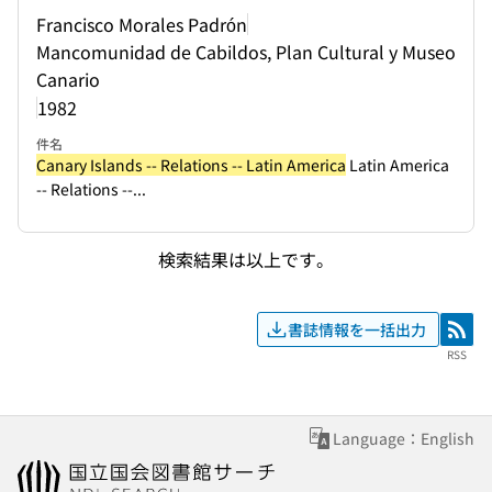
Francisco Morales Padrón
Mancomunidad de Cabildos, Plan Cultural y Museo
Canario
1982
件名
Canary Islands -- Relations -- Latin America
Latin America
-- Relations --...
検索結果は以上です。
書誌情報を一括出力
RSS
RSS
Language：English