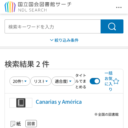
メニ
本文へ移動
検索
絞り込み条件
検索結果 2 件
一括
タイト
お気
ルでま
に入
とめる
り
Canarias y América
全国の図書館
紙
図書