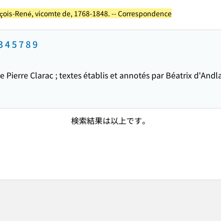
çois-René, vicomte de, 1768-1848. -- Correspondence
4 5 7 8 9
Pierre Clarac ; textes établis et annotés par Béatrix d'Andla
検索結果は以上です。