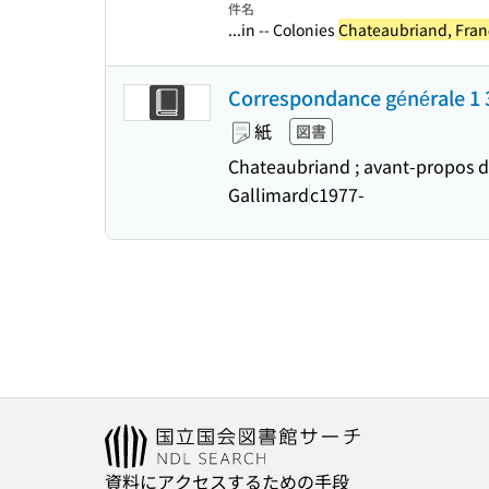
件名
...in -- Colonies
Chateaubriand, Fran
Correspondance générale 1 3 
紙
図書
Chateaubriand ; avant-propos de 
Gallimard
c1977-
資料にアクセスするための手段