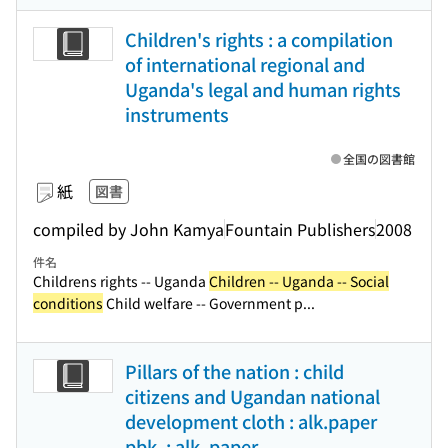
Children's rights : a compilation
of international regional and
Uganda's legal and human rights
instruments
全国の図書館
紙
図書
compiled by John Kamya
Fountain Publishers
2008
件名
Childrens rights -- Uganda
Children -- Uganda -- Social
conditions
Child welfare -- Government p...
Pillars of the nation : child
citizens and Ugandan national
development cloth : alk.paper
pbk. : alk. paper