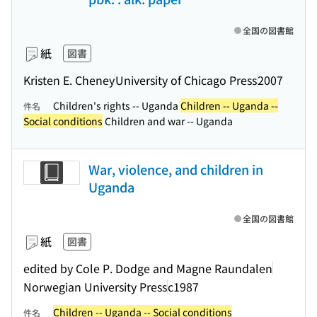
全国の図書館
紙
図書
Kristen E. Cheney
University of Chicago Press
2007
Children's rights -- Uganda
Children -- Uganda --
件名
Social conditions
Children and war -- Uganda
War, violence, and children in
Uganda
全国の図書館
紙
図書
edited by Cole P. Dodge and Magne Raundalen
Norwegian University Press
c1987
Children -- Uganda -- Social conditions
件名