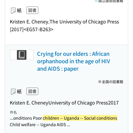
国立国会図書館
紙
図書
Kristen E. Cheney.
The University of Chicago Press
[2017]
<EG57-B263>
Crying for our elders : African
orphanhood in the age of HIV
and AIDS : paper
全国の図書館
紙
図書
Kristen E. Cheney
University of Chicago Press
2017
件名
...onditions Poor
children -- Uganda -- Social conditions
Child welfare -- Uganda AIDS ...