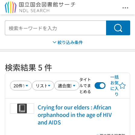
メニ
本文へ移動
検索
絞り込み条件
検索結果 5 件
一括
タイト
お気
ルでま
に入
とめる
り
Crying for our elders : African
orphanhood in the age of HIV
and AIDS