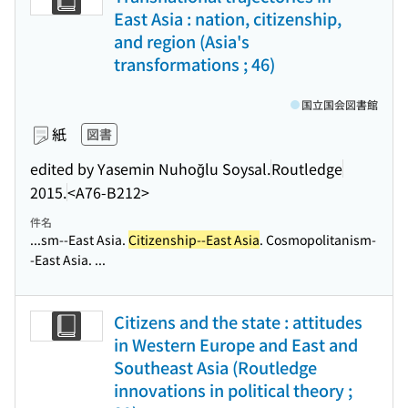
East Asia : nation, citizenship,
and region (Asia's
transformations ; 46)
国立国会図書館
紙
図書
edited by Yasemin Nuhoğlu Soysal.
Routledge
2015.
<A76-B212>
件名
...sm--East Asia.
Citizenship--East Asia
. Cosmopolitanism-
-East Asia. ...
Citizens and the state : attitudes
in Western Europe and East and
Southeast Asia (Routledge
innovations in political theory ;