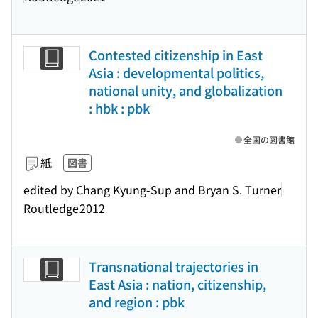
Contested citizenship in East
Asia : developmental politics,
national unity, and globalization
: hbk : pbk
全国の図書館
紙
図書
edited by Chang Kyung-Sup and Bryan S. Turner
Routledge
2012
Transnational trajectories in
East Asia : nation, citizenship,
and region : pbk