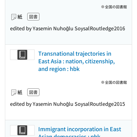
全国の図書館
紙
図書
edited by Yasemin Nuhoğlu Soysal
Routledge
2016
Transnational trajectories in
East Asia : nation, citizenship,
and region : hbk
全国の図書館
紙
図書
edited by Yasemin Nuhoğlu Soysal
Routledge
2015
Immigrant incorporation in East
Asian democracies : pbk