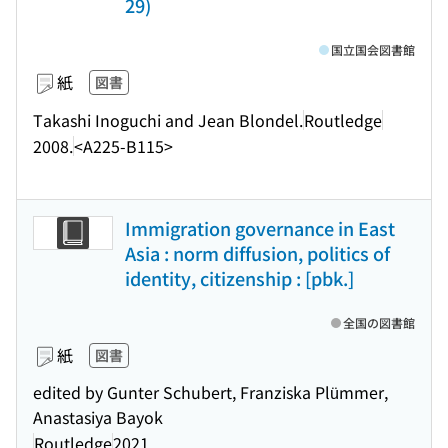
29)
国立国会図書館
紙
図書
Takashi Inoguchi and Jean Blondel.
Routledge
2008.
<A225-B115>
Immigration governance in East
Asia : norm diffusion, politics of
identity, citizenship : [pbk.]
全国の図書館
紙
図書
edited by Gunter Schubert, Franziska Plümmer,
Anastasiya Bayok
Routledge
2021