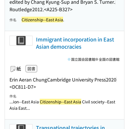
edited by Chang Kyung-Sup and Bryan S. Turner.
Routledge
2012.
<A225-B327>
Citizenship--East Asia
.
件名
Immigrant incorporation in East
Asian democracies
国立国会図書館
全国の図書館
紙
図書
Erin Aeran Chung
Cambridge University Press
2020
<DC811-D7>
件名
...ion--East Asia
Citizenship--East Asia
Civil society--East
Asia East...
Transnational trajectories in