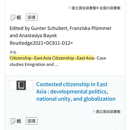
国立国会図書館
全国の図書館
紙
図書
Edited by Gunter Schubert, Franziska Plümmer
and Anastasiya Bayok
Routledge
2021
<DC811-D12>
件名
Citizenship--East Asia
Citizenship--East Asia
--Case
studies Emigration and ...
Contested citizenship in East
Asia : developmental politics,
national unity, and globalization
国立国会図書館
紙
図書