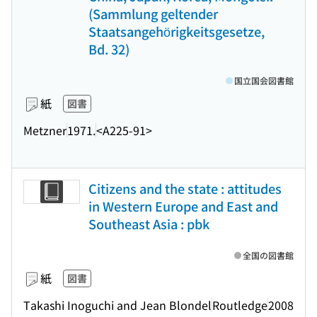
(Sammlung geltender
Staatsangehörigkeitsgesetze,
Bd. 32)
国立国会図書館
紙
図書
Metzner
1971.
<A225-91>
Citizens and the state : attitudes
in Western Europe and East and
Southeast Asia : pbk
全国の図書館
紙
図書
Takashi Inoguchi and Jean Blondel
Routledge
2008