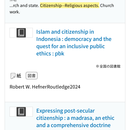
...rch and state.
Citizenship--Religious aspects.
Church
work.
Islam and citizenship in
Indonesia : democracy and the
quest for an inclusive public
ethics : pbk
全国の図書館
紙
図書
Robert W. Hefner
Routledge
2024
Expressing post-secular
citizenship : a madrasa, an ethic
and a comprehensive doctrine