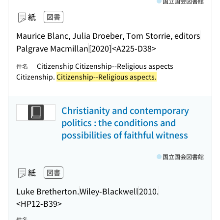
国立国会図書館
紙
図書
Maurice Blanc, Julia Droeber, Tom Storrie, editors
Palgrave Macmillan
[2020]
<A225-D38>
Citizenship Citizenship--Religious aspects
件名
Citizenship.
Citizenship--Religious aspects.
Christianity and contemporary
politics : the conditions and
possibilities of faithful witness
国立国会図書館
紙
図書
Luke Bretherton.
Wiley-Blackwell
2010.
<HP12-B39>
件名