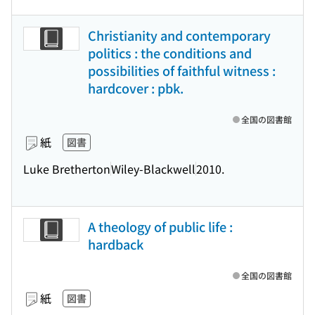
Christianity and contemporary
politics : the conditions and
possibilities of faithful witness :
hardcover : pbk.
全国の図書館
紙
図書
Luke Bretherton
Wiley-Blackwell
2010.
A theology of public life :
hardback
全国の図書館
紙
図書