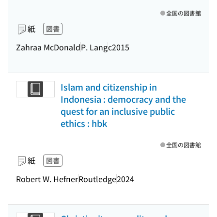
全国の図書館
紙
図書
Zahraa McDonald
P. Lang
c2015
Islam and citizenship in
Indonesia : democracy and the
quest for an inclusive public
ethics : hbk
全国の図書館
紙
図書
Robert W. Hefner
Routledge
2024