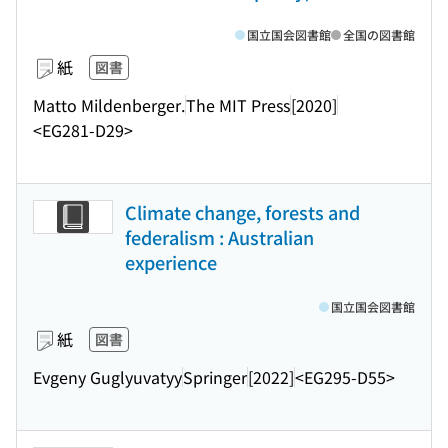
国立国会図書館
全国の図書館
紙
図書
Matto Mildenberger.
The MIT Press
[2020]
<EG281-D29>
Climate change, forests and
federalism : Australian
experience
国立国会図書館
紙
図書
Evgeny Guglyuvatyy
Springer
[2022]
<EG295-D55>