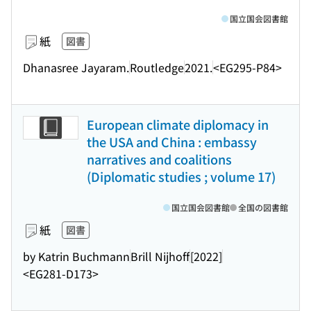
国立国会図書館
紙
図書
Dhanasree Jayaram.
Routledge
2021.
<EG295-P84>
European climate diplomacy in
the USA and China : embassy
narratives and coalitions
(Diplomatic studies ; volume 17)
国立国会図書館
全国の図書館
紙
図書
by Katrin Buchmann
Brill Nijhoff
[2022]
<EG281-D173>