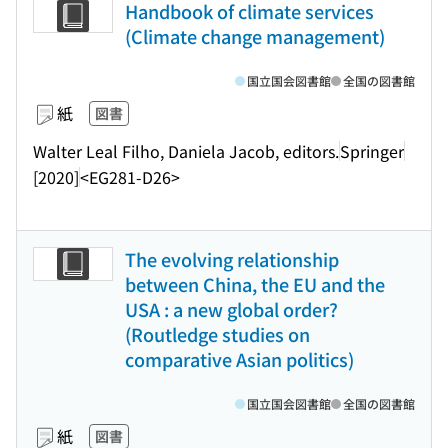
Handbook of climate services
(Climate change management)
国立国会図書館
全国の図書館
紙
図書
Walter Leal Filho, Daniela Jacob, editors.
Springer
[2020]
<EG281-D26>
The evolving relationship
between China, the EU and the
USA : a new global order?
(Routledge studies on
comparative Asian politics)
国立国会図書館
全国の図書館
紙
図書