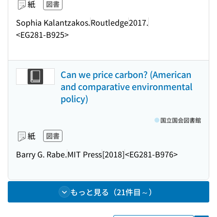
紙
図書
Sophia Kalantzakos.
Routledge
2017.
<EG281-B925>
Can we price carbon? (American
and comparative environmental
policy)
国立国会図書館
紙
図書
Barry G. Rabe.
MIT Press
[2018]
<EG281-B976>
もっと見る（21件目～）