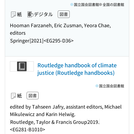
国立国会図書館
全国の図書館
紙
デジタル
図書
Hooman Farzaneh, Eric Zusman, Yeora Chae,
editors
Springer
[2021]
<EG295-D36>
Routledge handbook of climate
justice (Routledge handbooks)
国立国会図書館
紙
図書
edited by Tahseen Jafry, assistant editors, Michael
Mikulewicz and Karin Helwig.
Routledge, Taylor & Francis Group
2019.
<EG281-B1010>