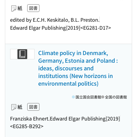
紙
図書
edited by E.C.H. Keskitalo, B.L. Preston.
Edward Elgar Publishing
[2019]
<EG281-D17>
Climate policy in Denmark,
Germany, Estonia and Poland :
ideas, discourses and
institutions (New horizons in
environmental politics)
国立国会図書館
全国の図書館
紙
図書
Franziska Ehnert.
Edward Elgar Publishing
[2019]
<EG285-B292>