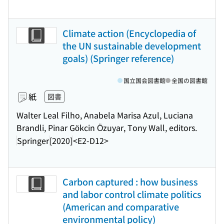
Climate action (Encyclopedia of
the UN sustainable development
goals) (Springer reference)
国立国会図書館
全国の図書館
紙
図書
Walter Leal Filho, Anabela Marisa Azul, Luciana
Brandli, Pinar Gökcin Özuyar, Tony Wall, editors.
Springer
[2020]
<E2-D12>
Carbon captured : how business
and labor control climate politics
(American and comparative
environmental policy)