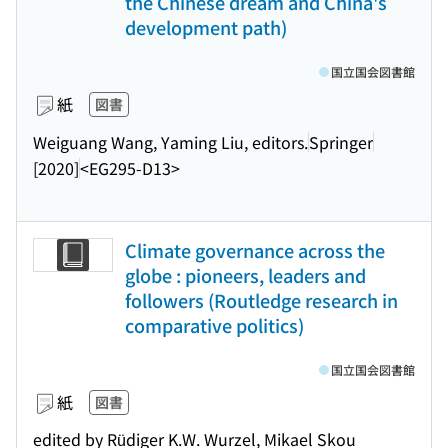
the Chinese dream and China's
development path)
国立国会図書館
紙
図書
Weiguang Wang, Yaming Liu, editors.
Springer
[2020]
<EG295-D13>
Climate governance across the
globe : pioneers, leaders and
followers (Routledge research in
comparative politics)
国立国会図書館
紙
図書
edited by Rüdiger K.W. Wurzel, Mikael Skou