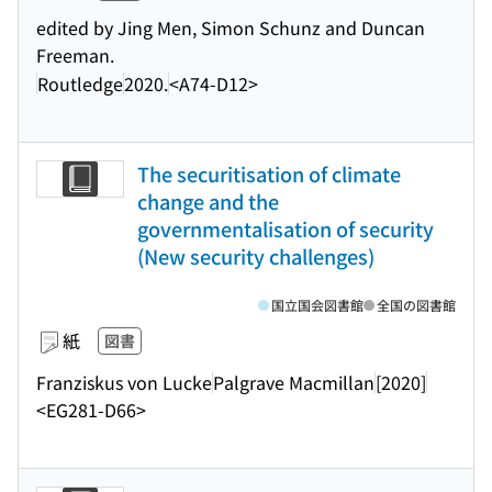
edited by Jing Men, Simon Schunz and Duncan
Freeman.
Routledge
2020.
<A74-D12>
The securitisation of climate
change and the
governmentalisation of security
(New security challenges)
国立国会図書館
全国の図書館
紙
図書
Franziskus von Lucke
Palgrave Macmillan
[2020]
<EG281-D66>