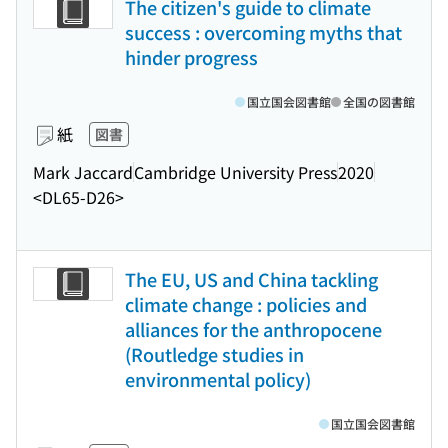
The citizen's guide to climate
success : overcoming myths that
hinder progress
国立国会図書館
全国の図書館
紙
図書
Mark Jaccard
Cambridge University Press
2020
<DL65-D26>
The EU, US and China tackling
climate change : policies and
alliances for the anthropocene
(Routledge studies in
environmental policy)
国立国会図書館