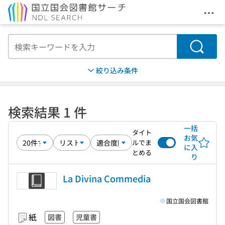
メニ
本文へ移動
検索
絞り込み条件
検索結果 1 件
一括
タイト
お気
ルでま
に入
とめる
り
La Divina Commedia
国立国会図書館
紙
図書
児童書