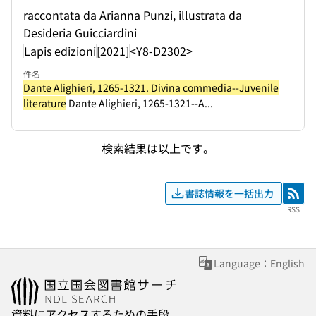
raccontata da Arianna Punzi, illustrata da
Desideria Guicciardini
Lapis edizioni
[2021]
<Y8-D2302>
件名
Dante Alighieri, 1265-1321. Divina commedia--Juvenile
literature
Dante Alighieri, 1265-1321--A...
検索結果は以上です。
書誌情報を一括出力
RSS
RSS
Language：English
資料にアクセスするための手段