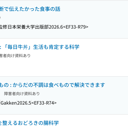
断で伝えたかった食事の話
り
監修
日本栄養大学出版部
2026.6
<EF33-R79>
: 「毎日牛丼」生活も肯定する科学
害者向け資料あり
の : からだの不調は食べもので解決できます
障害者向け資料あり
修
Gakken
2026.5
<EF33-R74>
身を整えるおどろきの腸科学