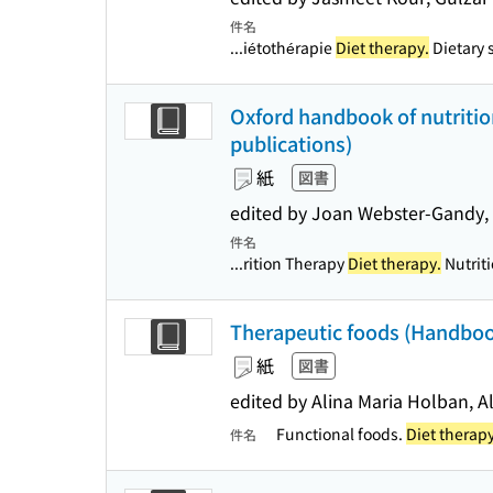
件名
...iétothérapie
Diet therapy.
Dietary 
Oxford handbook of nutritio
publications)
紙
図書
edited by Joan Webster-Gandy,
件名
...rition Therapy
Diet therapy.
Nutriti
Therapeutic foods (Handbook
紙
図書
edited by Alina Maria Holban, 
Functional foods.
Diet therapy
件名