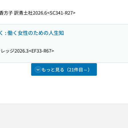
香方子 訳
青土社
2026.6
<SC341-R27>
 : 働く女性のための人生知
ナレッジ
2026.3
<EF33-R67>
もっと見る（21件目～）