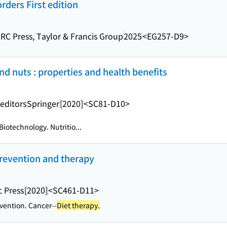
rders First edition
RC Press, Taylor & Francis Group
2025
<EG257-D9>
nd nuts : properties and health benefits
editors
Springer
[2020]
<SC81-D10>
iotechnology. Nutritio...
prevention and therapy
 Press
[2020]
<SC461-D11>
vention. Cancer--
Diet therapy.