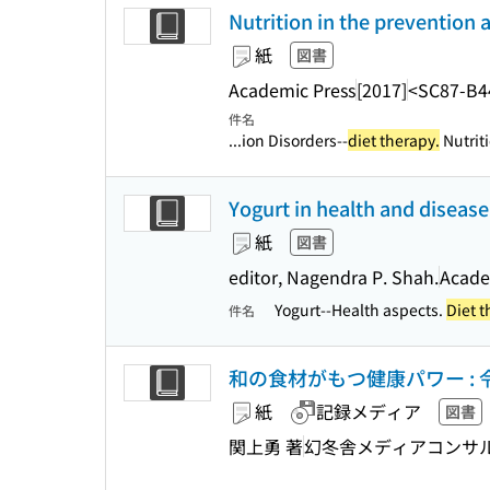
Nutrition in the prevention 
紙
図書
Academic Press
[2017]
<SC87-B4
件名
...ion Disorders--
diet therapy.
Nutriti
Yogurt in health and diseas
紙
図書
editor, Nagendra P. Shah.
Academ
Yogurt--Health aspects.
Diet t
件名
和の食材がもつ健康パワー :
紙
記録メディア
図書
関上勇 著
幻冬舎メディアコンサ