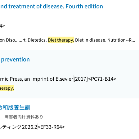
and treatment of disease. Fourth edition
4>
on Diso...
...rt. Dietetics.
Diet therapy.
Diet in disease. Nutrition--R...
e prevention
ic Press, an imprint of Elsevier
[2017]
<PC71-B14>
herapy.
 令和版養生訓
障害者向け資料あり
ルティング
2026.2
<EF33-R64>