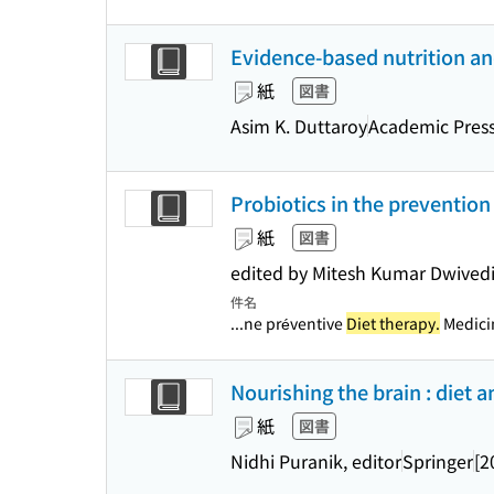
Evidence-based nutrition and
紙
図書
Asim K. Duttaroy
Academic Pres
Probiotics in the preventio
紙
図書
edited by Mitesh Kumar Dwivedi
件名
...ne préventive
Diet therapy.
Medicin
Nourishing the brain : diet 
紙
図書
Nidhi Puranik, editor
Springer
[2