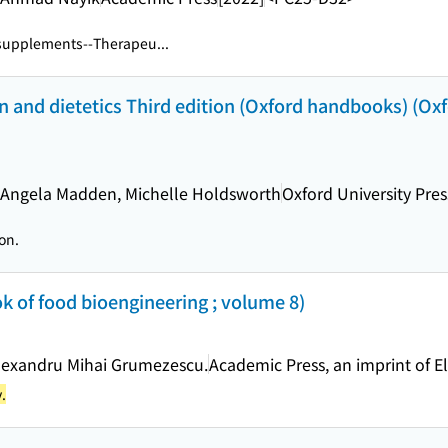
supplements--Therapeu...
n and dietetics Third edition (Oxford handbooks) (Ox
 Angela Madden, Michelle Holdsworth
Oxford University Pres
on.
 of food bioengineering ; volume 8)
Alexandru Mihai Grumezescu.
Academic Press, an imprint of El
.