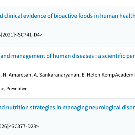
 clinical evidence of bioactive foods in human healt
s
[2021]
<SC741-D4>
n and management of human diseases : a scientific pe
, N. Amaresan, A. Sankaranaryanan, E. Helen Kemp
Academi
e, Preventive.
and nutrition strategies in managing neurological diso
026]
<SC377-D28>