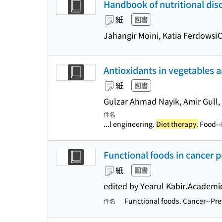
Handbook of nutritional diso
紙
図書
Jahangir Moini, Katia Ferdowsi
C
Antioxidants in vegetables a
紙
図書
Gulzar Ahmad Nayik, Amir Gull, 
件名
...l engineering.
Diet therapy.
Food--B
Functional foods in cancer 
紙
図書
edited by Yearul Kabir.
Academic
Functional foods. Cancer--Pre
件名