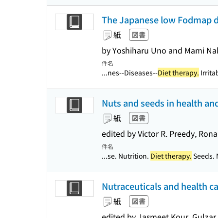
The Japanese low Fodmap d
紙
図書
by Yoshiharu Uno and Mami N
件名
...nes--Diseases--
Diet therapy.
Irrita
Nuts and seeds in health an
紙
図書
edited by Victor R. Preedy, Ron
件名
...se. Nutrition.
Diet therapy.
Seeds. N
Nutraceuticals and health c
紙
図書
edited by Jasmeet Kour, Gulza