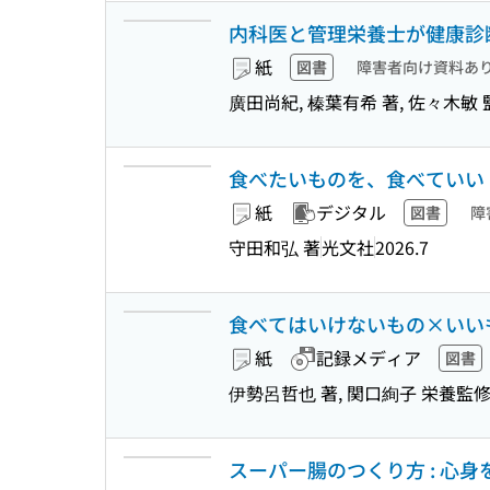
内科医と管理栄養士が健康診
紙
図書
障害者向け資料あ
廣田尚紀, 榛葉有希 著, 佐々木敏 
食べたいものを、食べていい 
紙
デジタル
図書
障
守田和弘 著
光文社
2026.7
食べてはいけないもの×いいも
紙
記録メディア
図書
伊勢呂哲也 著, 関口絢子 栄養監
スーパー腸のつくり方 : 心