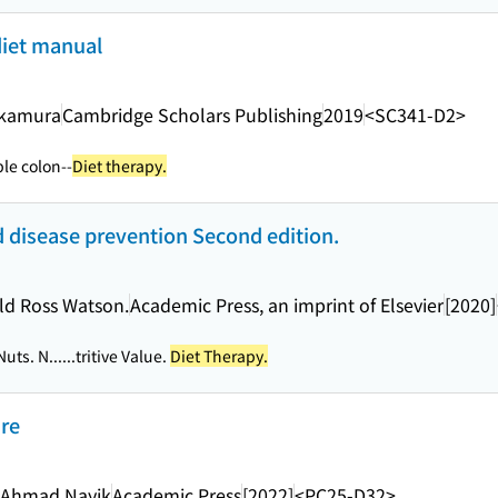
iet manual
akamura
Cambridge Scholars Publishing
2019
<SC341-D2>
ble colon--
Diet therapy.
d disease prevention Second edition.
ald Ross Watson.
Academic Press, an imprint of Elsevier
[2020]
uts. N...
...tritive Value.
Diet Therapy.
are
r Ahmad Nayik
Academic Press
[2022]
<PC25-D32>