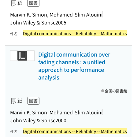
紙
図書
Marvin K. Simon, Mohamed-Slim Alouini
John Wiley & Sons
c2005
Digital communications -- Reliability -- Mathematics
件名
Digital communication over
fading channels : a unified
approach to performance
analysis
全国の図書館
紙
図書
Marvin K. Simon, Mohamed-Slim Alouini
John Wiley & Sons
c2000
Digital communications -- Reliability -- Mathematics
件名