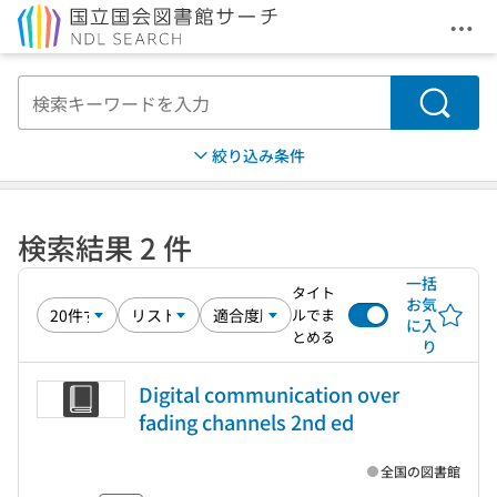
メニ
本文へ移動
検索
絞り込み条件
検索結果 2 件
一括
タイト
お気
ルでま
に入
とめる
り
Digital communication over
fading channels 2nd ed
全国の図書館