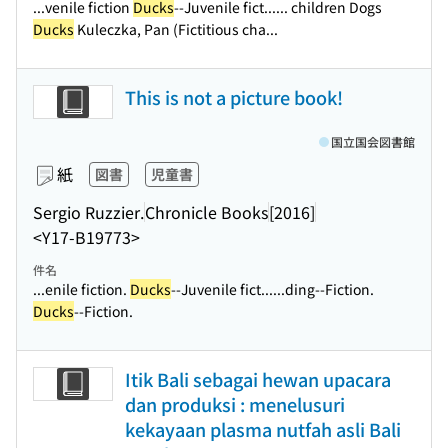
...venile fiction
Ducks
--Juvenile fict...
... children Dogs
Ducks
Kuleczka, Pan (Fictitious cha...
This is not a picture book!
国立国会図書館
紙
図書
児童書
Sergio Ruzzier.
Chronicle Books
[2016]
<Y17-B19773>
件名
...enile fiction.
Ducks
--Juvenile fict...
...ding--Fiction.
Ducks
--Fiction.
Itik Bali sebagai hewan upacara
dan produksi : menelusuri
kekayaan plasma nutfah asli Bali