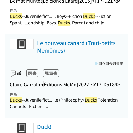
Bernat Muntés
Ediciones Ekaré
[2015]
<Y17-D2178>
件名
Ducks
--Juvenile fict...
... Boys--Fiction
Ducks
--Fiction
Spani...
...endship. Boys.
Ducks
. Parent and child.
Le nouveau canard (Tout-petits
Memômes)
国立国会図書館
紙
図書
児童書
Claire Garralon
Éditions MeMo
[2022]
<Y17-D5184>
件名
Ducks
--Juvenile fict...
...e (Philosophy)
Ducks
Toleration
Canards--Fiction. ...
Duck!