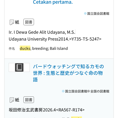
Cetakan pertama.
国立国会図書館
紙
図書
Ir. I Dewa Gede Alit Udayana, M.S.
Udayana University Press
2014.
<Y735-TS-5247>
ducks
; breeding; Bali Island
件名
バードウォッチングで知るカモの
世界 : 生態と歴史がつなぐ命の物
語
国立国会図書館
全国の図書館
紙
図書
坂田修治
玄武書房
2026.4
<RA567-R174>