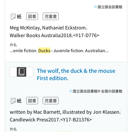
国立国会図書館
紙
図書
児童書
Meg McKinlay, Nathaniel Eckstrom.
Walker Books Australia
2018.
<Y17-D776>
件名
...enile fiction.
Ducks
--Juvenile fiction. Australian...
The wolf, the duck & the mouse
First edition.
国立国会図書館
全国の図書館
紙
図書
児童書
written by Mac Barnett, illustrated by Jon Klassen.
Candlewick Press
2017.
<Y17-B21376>
件名