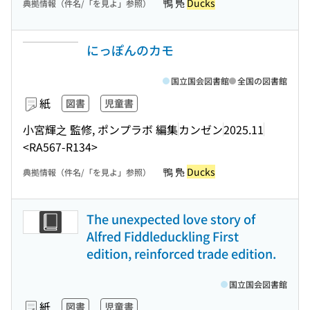
鴨 鳬
Ducks
典拠情報（件名/「を見よ」参照）
にっぽんのカモ
国立国会図書館
全国の図書館
紙
図書
児童書
小宮輝之 監修, ポンプラボ 編集
カンゼン
2025.11
<RA567-R134>
鴨 鳬
Ducks
典拠情報（件名/「を見よ」参照）
The unexpected love story of
Alfred Fiddleduckling First
edition, reinforced trade edition.
国立国会図書館
紙
図書
児童書