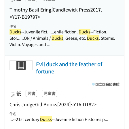
Timothy Basil Ering.
Candlewick Press
2017.
<Y17-B19797>
件名
Ducks
--Juvenile fict...
...enile fiction.
Ducks
--Fiction.
Stor...
...ON / Animals /
Ducks
, Geese, etc.
Ducks
. Storms.
Violin. Voyages and ...
Evil duck and the feather of
fortune
国立国会図書館
紙
図書
児童書
Chris Judge
Gill Books
[2024]
<Y16-D182>
件名
...--21st century
Ducks
--Juvenile fiction Histoires p...