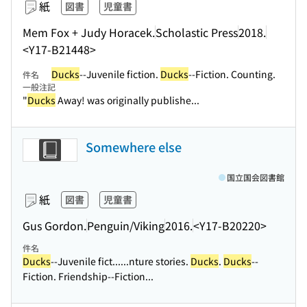
紙
図書
児童書
Mem Fox + Judy Horacek.
Scholastic Press
2018.
<Y17-B21448>
Ducks
--Juvenile fiction.
Ducks
--Fiction. Counting.
件名
一般注記
"
Ducks
Away! was originally publishe...
Somewhere else
国立国会図書館
紙
図書
児童書
Gus Gordon.
Penguin/Viking
2016.
<Y17-B20220>
件名
Ducks
--Juvenile fict...
...nture stories.
Ducks
.
Ducks
--
Fiction. Friendship--Fiction...