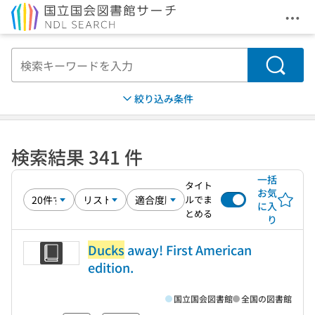
メニ
本文へ移動
検索
絞り込み条件
検索結果 341 件
一括
タイト
お気
ルでま
に入
とめる
り
Ducks
away! First American
edition.
国立国会図書館
全国の図書館