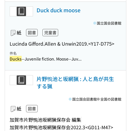
Duck duck moose
国立国会図書館
紙
図書
児童書
Lucinda Gifford.
Allen & Unwin
2019.
<Y17-D775>
件名
Ducks
--Juvenile fiction. Moose--Juv...
片野鴨池と坂網猟 : 人と鳥が共生
する猟
国立国会図書館
全国の図書館
紙
図書
加賀市片野鴨池坂網猟保存会 編集
加賀市片野鴨池坂網猟保存会
2022.3
<GD11-M47>