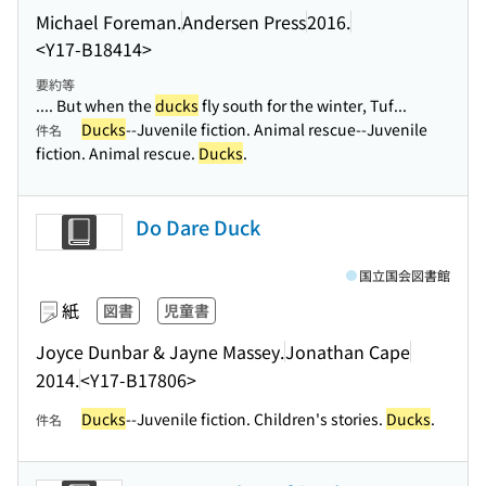
Michael Foreman.
Andersen Press
2016.
<Y17-B18414>
要約等
.... But when the
ducks
fly south for the winter, Tuf...
Ducks
--Juvenile fiction. Animal rescue--Juvenile
件名
fiction. Animal rescue.
Ducks
.
Do Dare Duck
国立国会図書館
紙
図書
児童書
Joyce Dunbar & Jayne Massey.
Jonathan Cape
2014.
<Y17-B17806>
Ducks
--Juvenile fiction. Children's stories.
Ducks
.
件名