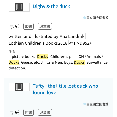
Digby & the duck
国立国会図書館
紙
図書
児童書
written and illustrated by Max Landrak.
Lothian Children's Books
2018.
<Y17-D952>
件名
...picture books.
Ducks
--Children's pi...
...ON / Animals /
Ducks
, Geese, etc. J...
...s & Men. Boys.
Ducks
. Surveillance
detection.
Tufty : the little lost duck who
found love
国立国会図書館
紙
図書
児童書