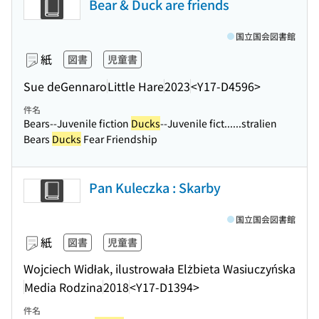
Bear & Duck are friends
国立国会図書館
紙
図書
児童書
Sue deGennaro
Little Hare
2023
<Y17-D4596>
件名
Bears--Juvenile fiction
Ducks
--Juvenile fict...
...stralien
Bears
Ducks
Fear Friendship
Pan Kuleczka : Skarby
国立国会図書館
紙
図書
児童書
Wojciech Widłak, ilustrowała Elżbieta Wasiuczyńska
Media Rodzina
2018
<Y17-D1394>
件名