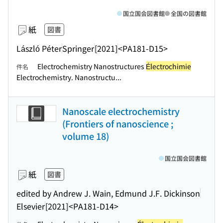
国立国会図書館
全国の図書館
紙
図書
László Péter
Springer
[2021]
<PA181-D15>
Electrochemistry Nanostructures
Électrochimie
件名
Electrochemistry. Nanostructu...
Nanoscale electrochemistry
(Frontiers of nanoscience ;
volume 18)
国立国会図書館
紙
図書
edited by Andrew J. Wain, Edmund J.F. Dickinson
Elsevier
[2021]
<PA181-D14>