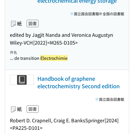
electrochemical energy storage
国立国会図書館
全国の図書館
紙
図書
edited by Jagjit Nanda and Veronica Augustyn
Wiley-VCH
[2022]
<M265-D105>
件名
... de transition
Électrochimie
Handbook of graphene
electrochemistry Second edition
国立国会図書館
紙
図書
Robert D. Crapnell, Craig E. Banks
Springer
[2024]
<PA225-D101>