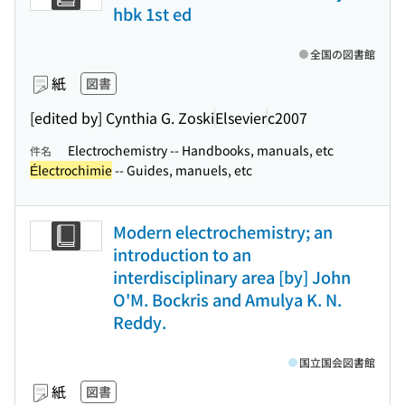
hbk 1st ed
全国の図書館
紙
図書
[edited by] Cynthia G. Zoski
Elsevier
c2007
Electrochemistry -- Handbooks, manuals, etc
件名
Électrochimie
-- Guides, manuels, etc
Modern electrochemistry; an
introduction to an
interdisciplinary area [by] John
O'M. Bockris and Amulya K. N.
Reddy.
国立国会図書館
紙
図書