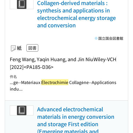
Collagen-derived materials :
synthesis and applications in
electrochemical energy storage
and conversion
国立国会図書館
紙
図書
Feng Wang, Yaqin Huang, and Jin Niu
Wiley-VCH
[2022]
<PA185-D36>
件名
...ge--Matériaux
Électrochimie
Collagène--Applications
indu...
Advanced electrochemical
materials in energy conversion
and storage First edition
(Emerging materials and