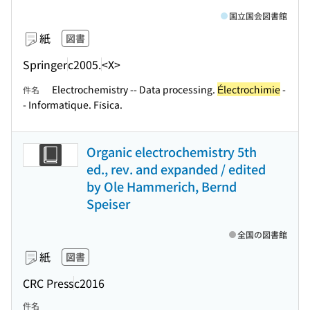
国立国会図書館
紙
図書
Springer
c2005.
<X>
Electrochemistry -- Data processing.
Électrochimie
-
件名
- Informatique. Física.
Organic electrochemistry 5th
ed., rev. and expanded / edited
by Ole Hammerich, Bernd
Speiser
全国の図書館
紙
図書
CRC Press
c2016
件名