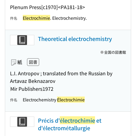
Plenum Press
[c1970]
<PA181-18>
Electrochimie
. Electrochemistry.
件名
Theoretical electrochemistry
全国の図書館
紙
図書
L.I. Antropov ; translated from the Russian by
Artavaz Beknazarov
Mir Publishers
1972
Electrochemistry
Électrochimie
件名
Précis d'
électrochimie
et
d'électrométallurgie