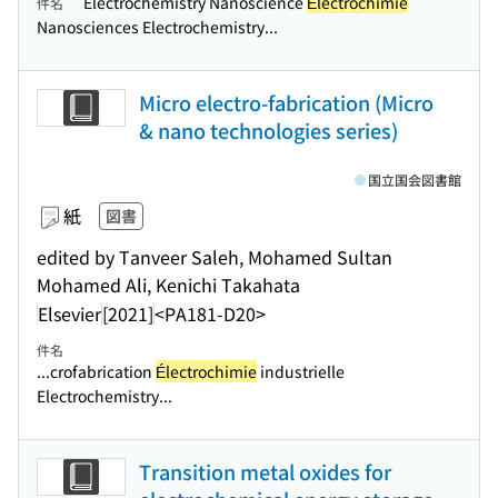
Electrochemistry Nanoscience
Électrochimie
件名
Nanosciences Electrochemistry...
Micro electro-fabrication (Micro
& nano technologies series)
国立国会図書館
紙
図書
edited by Tanveer Saleh, Mohamed Sultan
Mohamed Ali, Kenichi Takahata
Elsevier
[2021]
<PA181-D20>
件名
...crofabrication
Électrochimie
industrielle
Electrochemistry...
Transition metal oxides for