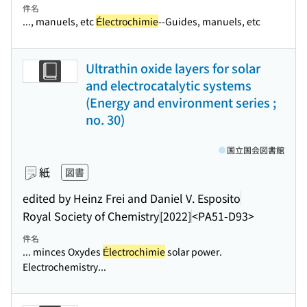
件名
..., manuels, etc
Électrochimie
--Guides, manuels, etc
Ultrathin oxide layers for solar
and electrocatalytic systems
(Energy and environment series ;
no. 30)
国立国会図書館
紙
図書
edited by Heinz Frei and Daniel V. Esposito
Royal Society of Chemistry
[2022]
<PA51-D93>
件名
... minces Oxydes
Électrochimie
solar power.
Electrochemistry...