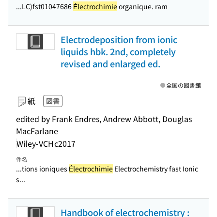
...LC)fst01047686
Électrochimie
organique. ram
Electrodeposition from ionic
liquids hbk. 2nd, completely
revised and enlarged ed.
全国の図書館
紙
図書
edited by Frank Endres, Andrew Abbott, Douglas
MacFarlane
Wiley-VCH
c2017
件名
...tions ioniques
Électrochimie
Electrochemistry fast Ionic
s...
Handbook of electrochemistry :