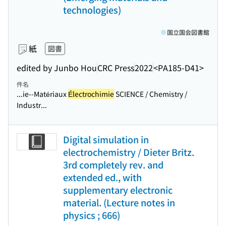
technologies)
国立国会図書館
紙
図書
edited by Junbo Hou
CRC Press
2022
<PA185-D41>
件名
...ie--Matériaux
Électrochimie
SCIENCE / Chemistry /
Industr...
Digital simulation in
electrochemistry / Dieter Britz.
3rd completely rev. and
extended ed., with
supplementary electronic
material. (Lecture notes in
physics ; 666)