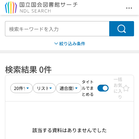
メニ
本文へ移動
検索
絞り込み条件
検索結果 0件
一括
タイト
お気
ルでま
に入
とめる
り
該当する資料はありませんでした