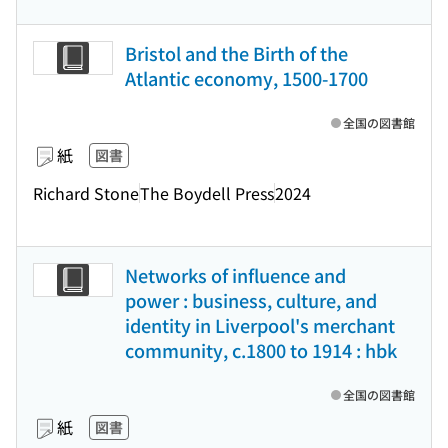
Bristol and the Birth of the
Atlantic economy, 1500-1700
全国の図書館
紙
図書
Richard Stone
The Boydell Press
2024
Networks of influence and
power : business, culture, and
identity in Liverpool's merchant
community, c.1800 to 1914 : hbk
全国の図書館
紙
図書