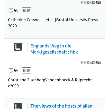
全国の図書館
紙
図書
Catherine Casson ... [et al.]
Bristol University Press
2020
Englands Weg in die
Marktgesellschaft : hbk
全国の図書館
紙
図書
Christiane Eisenberg
Vandenhoeck & Ruprecht
c2009
The views of the hosts of alien