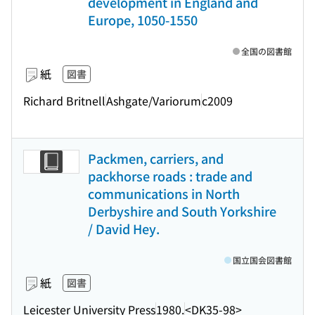
development in England and
Europe, 1050-1550
全国の図書館
紙
図書
Richard Britnell
Ashgate/Variorum
c2009
Packmen, carriers, and
packhorse roads : trade and
communications in North
Derbyshire and South Yorkshire
/ David Hey.
国立国会図書館
紙
図書
Leicester University Press
1980.
<DK35-98>