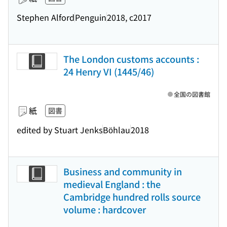
Stephen Alford
Penguin
2018, c2017
The London customs accounts :
24 Henry VI (1445/46)
全国の図書館
紙
図書
edited by Stuart Jenks
Böhlau
2018
Business and community in
medieval England : the
Cambridge hundred rolls source
volume : hardcover