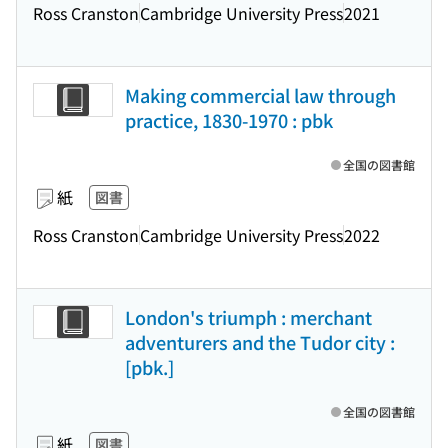
Ross Cranston
Cambridge University Press
2021
Making commercial law through
practice, 1830-1970 : pbk
全国の図書館
紙
図書
Ross Cranston
Cambridge University Press
2022
London's triumph : merchant
adventurers and the Tudor city :
[pbk.]
全国の図書館
紙
図書