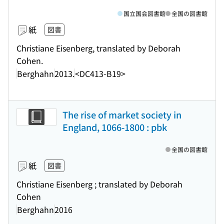
国立国会図書館
全国の図書館
紙
図書
Christiane Eisenberg, translated by Deborah
Cohen.
Berghahn
2013.
<DC413-B19>
The rise of market society in
England, 1066-1800 : pbk
全国の図書館
紙
図書
Christiane Eisenberg ; translated by Deborah
Cohen
Berghahn
2016