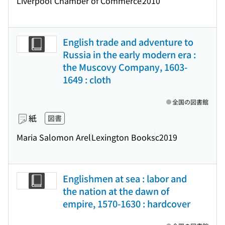
Liverpool Chamber of Commerce
2010
English trade and adventure to
Russia in the early modern era :
the Muscovy Company, 1603-
1649 : cloth
全国の図書館
紙
図書
Maria Salomon Arel
Lexington Books
c2019
Englishmen at sea : labor and
the nation at the dawn of
empire, 1570-1630 : hardcover