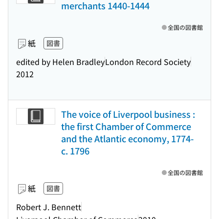
merchants 1440-1444
全国の図書館
紙
図書
edited by Helen Bradley
London Record Society
2012
The voice of Liverpool business :
the first Chamber of Commerce
and the Atlantic economy, 1774-
c. 1796
全国の図書館
紙
図書
Robert J. Bennett