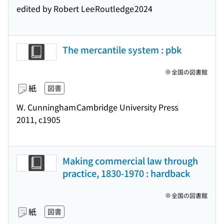
edited by Robert Lee
Routledge
2024
The mercantile system : pbk
全国の図書館
紙
図書
W. Cunningham
Cambridge University Press
2011, c1905
Making commercial law through
practice, 1830-1970 : hardback
全国の図書館
紙
図書