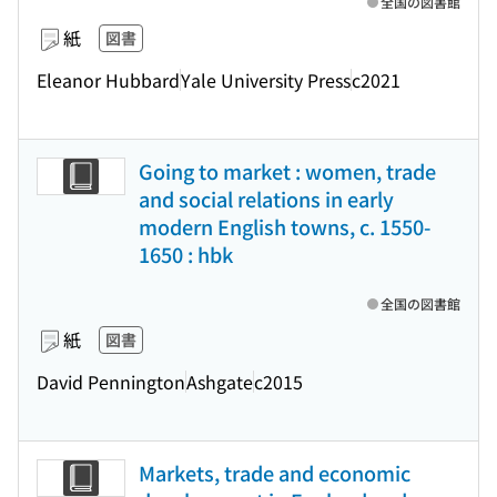
全国の図書館
紙
図書
Eleanor Hubbard
Yale University Press
c2021
Going to market : women, trade
and social relations in early
modern English towns, c. 1550-
1650 : hbk
全国の図書館
紙
図書
David Pennington
Ashgate
c2015
Markets, trade and economic