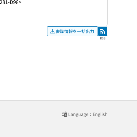
281-D98>
書誌情報を一括出力
RSS
RSS
Language：English