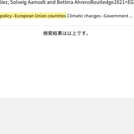
iez, Solveig Aamodt and Bettina Ahrens
Routledge
2021
<EG
policy--European Union countries
Climatic changes--Government ...
検索結果は以上です。