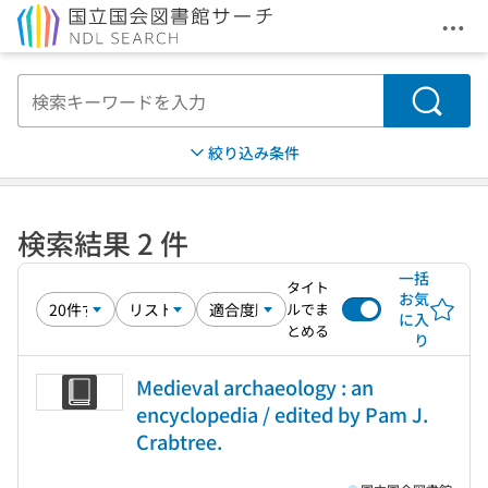
メニ
本文へ移動
検索
絞り込み条件
検索結果 2 件
一括
タイト
お気
ルでま
に入
とめる
り
Medieval archaeology : an
encyclopedia / edited by Pam J.
Crabtree.