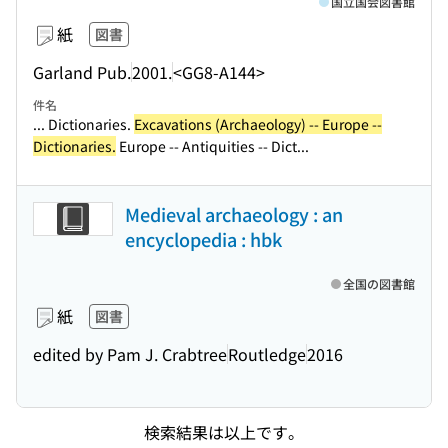
国立国会図書館
紙
図書
Garland Pub.
2001.
<GG8-A144>
件名
... Dictionaries.
Excavations (Archaeology) -- Europe --
Dictionaries.
Europe -- Antiquities -- Dict...
Medieval archaeology : an
encyclopedia : hbk
全国の図書館
紙
図書
edited by Pam J. Crabtree
Routledge
2016
検索結果は以上です。