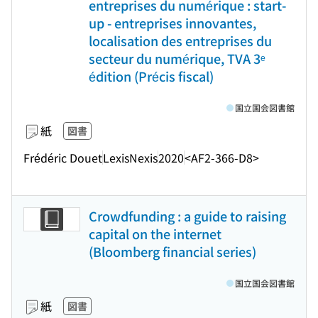
entreprises du numérique : start-
up - entreprises innovantes,
localisation des entreprises du
secteur du numérique, TVA 3ᵉ
édition (Précis fiscal)
国立国会図書館
紙
図書
Frédéric Douet
LexisNexis
2020
<AF2-366-D8>
Crowdfunding : a guide to raising
capital on the internet
(Bloomberg financial series)
国立国会図書館
紙
図書