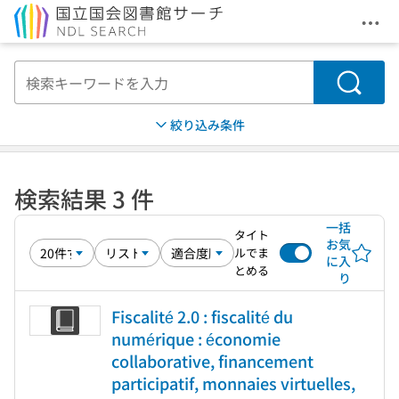
メニ
本文へ移動
検索
絞り込み条件
検索結果 3 件
一括
タイト
お気
ルでま
に入
とめる
り
Fiscalité 2.0 : fiscalité du
numérique : économie
collaborative, financement
participatif, monnaies virtuelles,