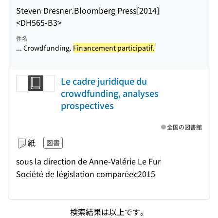
Steven Dresner.
Bloomberg Press
[2014]
<DH565-B3>
件名
... Crowdfunding.
Financement participatif.
Le cadre juridique du
crowdfunding, analyses
prospectives
全国の図書館
紙
図書
sous la direction de Anne-Valérie Le Fur
Société de législation comparée
c2015
検索結果は以上です。