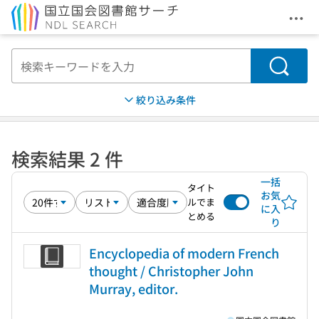
メニ
本文へ移動
検索
絞り込み条件
検索結果 2 件
一括
タイト
お気
ルでま
に入
とめる
り
Encyclopedia of modern French
thought / Christopher John
Murray, editor.