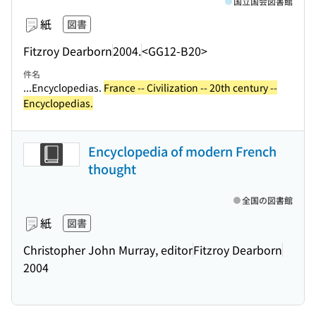
国立国会図書館
紙
図書
Fitzroy Dearborn
2004.
<GG12-B20>
件名
...Encyclopedias.
France -- Civilization -- 20th century --
Encyclopedias.
Encyclopedia of modern French
thought
全国の図書館
紙
図書
Christopher John Murray, editor
Fitzroy Dearborn
2004