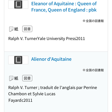
Eleanor of Aquitaine : Queen of
France, Queen of England : pbk
全国の図書館
紙
図書
Ralph V. Turner
Yale University Press
2011
Alienor d'Aquitaine
全国の図書館
紙
図書
Ralph V. Turner ; traduit de l'anglais par Perrine
Chambon et Sylvie Lucas
Fayard
c2011