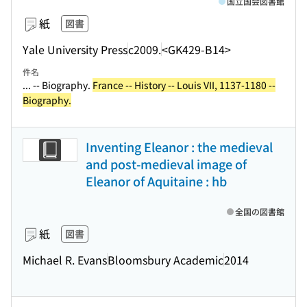
国立国会図書館
紙
図書
Yale University Press
c2009.
<GK429-B14>
件名
... -- Biography.
France -- History -- Louis VII, 1137-1180 --
Biography.
Inventing Eleanor : the medieval
and post-medieval image of
Eleanor of Aquitaine : hb
全国の図書館
紙
図書
Michael R. Evans
Bloomsbury Academic
2014