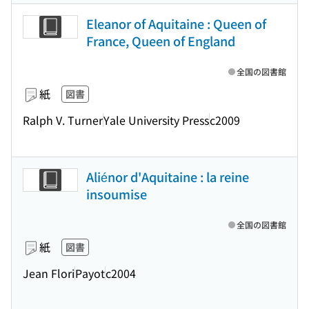
Eleanor of Aquitaine : Queen of
France, Queen of England
全国の図書館
紙
図書
Ralph V. Turner
Yale University Press
c2009
Aliénor d'Aquitaine : la reine
insoumise
全国の図書館
紙
図書
Jean Flori
Payot
c2004