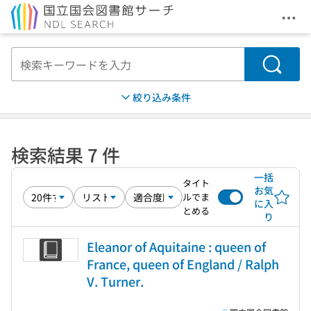
メニ
本文へ移動
検索
絞り込み条件
検索結果 7 件
一括
タイト
お気
ルでま
に入
とめる
り
Eleanor of Aquitaine : queen of
France, queen of England / Ralph
V. Turner.