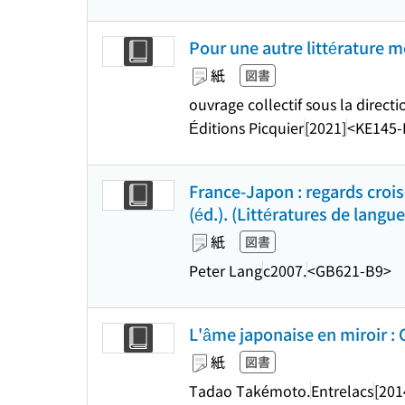
Pour une autre littérature 
紙
図書
ouvrage collectif sous la direct
Éditions Picquier
[2021]
<KE145-
France-Japon : regards crois
(éd.). (Littératures de langue 
紙
図書
Peter Lang
c2007.
<GB621-B9>
L'âme japonaise en miroir : C
紙
図書
Tadao Takémoto.
Entrelacs
[201