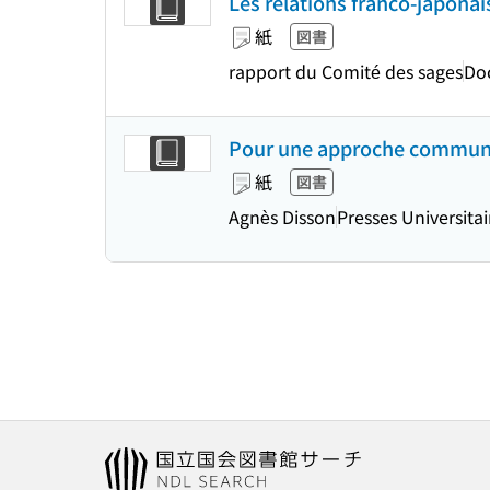
Les relations franco-japonais
紙
図書
rapport du Comité des sages
Do
Pour une approche communica
紙
図書
Agnès Disson
Presses Universita