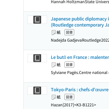
Hannah Holtzman
State Univers
Japanese public diplomacy i
(Routledge contemporary Ja
紙
図書
Nadejda Gadjeva
Routledge
202
Le butô en France : malente
紙
図書
Sylviane Pagès.
Centre national 
Tokyo-Paris : chefs-d'œuvre
紙
図書
Hazan
[2017]
<K3-B1221>