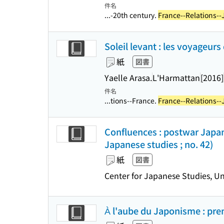
件名
...-20th century.
France--Relations--
Soleil levant : les voyageurs
紙
図書
Yaelle Arasa.
L'Harmattan
[2016]
件名
...tions--France.
France--Relations--
Confluences : postwar Japan
Japanese studies ; no. 42)
紙
図書
Center for Japanese Studies, Un
À l'aube du Japonisme : prem