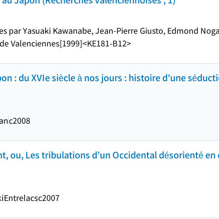
tées par Yasuaki Kawanabe, Jean-Pierre Giusto, Edmond Noga
 de Valenciennes
[1999]
<KE181-B12>
on : du XVIe siècle à nos jours : histoire d'une séduct
an
c2008
nt, ou, Les tribulations d'un Occidental désorienté e
i
Entrelacs
c2007