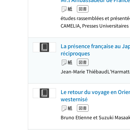
紙
図書
études rassemblées et présen
CAMELIA, Presses Universitaires
La présence française au Jap
réciproques
紙
図書
Jean-Marie Thiébaud
L'Harmatt
Le retour du voyage en Orie
westernisé
紙
図書
Bruno Etienne et Suzuki Masaak