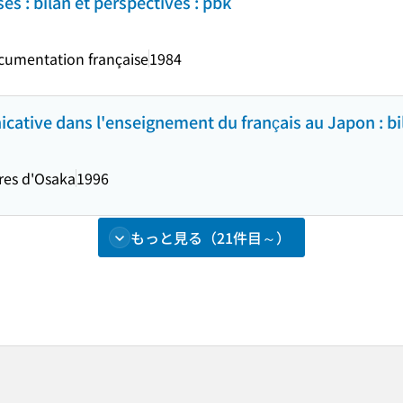
es : bilan et perspectives : pbk
cumentation française
1984
tive dans l'enseignement du français au Japon : bil
ires d'Osaka
1996
もっと見る（21件目～）