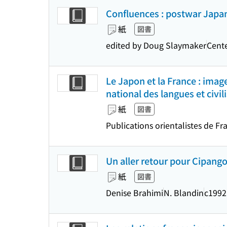
Confluences : postwar Japan
紙
図書
edited by Doug Slaymaker
Cente
Le Japon et la France : image
national des langues et civil
紙
図書
Publications orientalistes de Fran
Un aller retour pour Cipango
紙
図書
Denise Brahimi
N. Blandin
c1992