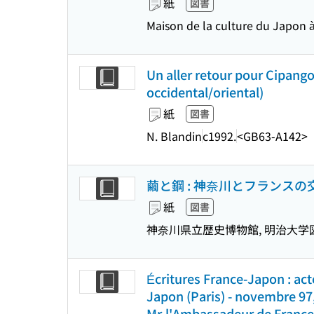
紙
図書
Maison de la culture du Japon à
Un aller retour pour Cipango
occidental/oriental)
紙
図書
N. Blandin
c1992.
<GB63-A142>
繭と鋼 : 神奈川とフランス
紙
図書
神奈川県立歴史博物館, 明治大学
Écritures France-Japon : act
Japon (Paris) - novembre 97,
Mr.l'Ambassadeur de France 