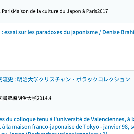
 Paris
Maison de la culture du Japon à Paris
2017
 : essai sur les paradoxes du japonisme / Denise Brah
の交流史 : 明治大学クリスチャン・ポラックコレクション
図書館編
明治大学
2014.4
es du colloque tenu à l'université de Valenciennes, à
 à la maison franco-japonaise de Tokyo - janvier 98, 
au Japon (Recherches valenciennoises ; 1)