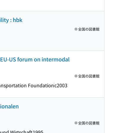
lity : hbk
全国の図書館
th EU-US forum on intermodal
全国の図書館
ansportation Foundation
c2003
ionalen
全国の図書館
 und Wirtschaft
1995