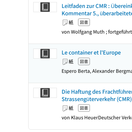
Leitfaden zur CMR : Überei
Kommentar 5., überarbeitete
紙
図書
von Wolfgang Muth ; fortgeführ
Le container et l'Europe
紙
図書
Espero Berta, Alexander Bergm
Die Haftung des Frachtführ
Strassengüterverkehr (CMR)
紙
図書
von Klaus Heuer
Deutscher Verk