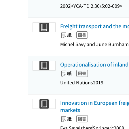
2002
<YCA-TD 2.30/5:02-009>
Freight transport and the 
紙
図書
Michel Savy and June Burnham
Operationalisation of inlan
紙
図書
United Nations
2019
Innovation in European frei
markets
紙
図書
Eva Savelsberg
Springer
c2008