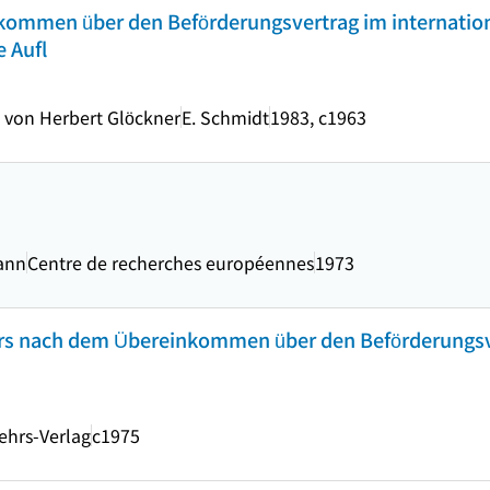
nkommen über den Beförderungsvertrag im internation
 Aufl
t von Herbert Glöckner
E. Schmidt
1983, c1963
ann
Centre de recherches européennes
1973
ers nach dem Übereinkommen über den Beförderungsv
ehrs-Verlag
c1975