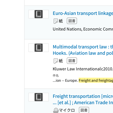
Euro-Asian transport linkage
紙
図書
United Nations, Economic Comm
Multimodal transport law : t
Hoeks. (Aviation law and polic
紙
図書
Kluwer Law International
c2010
件名
...ion -- Europe.
Freight and freighta
Freight transportation [mic
... [et al.] ; American Trade 
マイクロ
図書