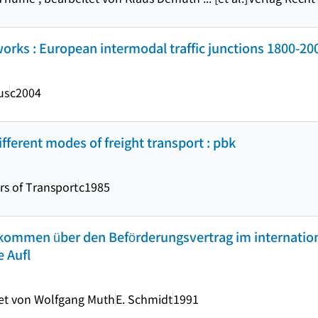
rks : European intermodal traffic junctions 1800-20
us
c2004
ifferent modes of freight transport : pbk
rs of Transport
c1985
nkommen über den Beförderungsvertrag im internation
 Aufl
det von Wolfgang Muth
E. Schmidt
1991