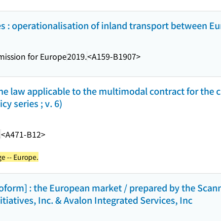
s : operationalisation of inland transport between Eu
ission for Europe
2019.
<A159-B1907>
he law applicable to the multimodal contract for the c
y series ; v. 6)
.
<A471-B12>
ge -- Europe.
roform] : the European market / prepared by the Scan
Initiatives, Inc. & Avalon Integrated Services, Inc