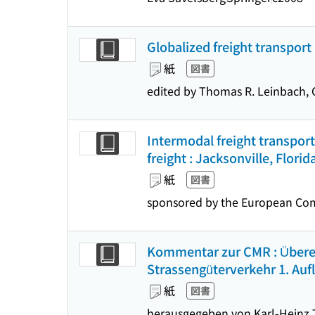
Globalized freight transport 
紙
図書
edited by Thomas R. Leinbach, C
Intermodal freight transport
freight : Jacksonville, Florid
紙
図書
sponsored by the European Com
Kommentar zur CMR : Übere
Strassengüterverkehr 1. Aufl
紙
図書
herausgegeben von Karl-Heinz Th