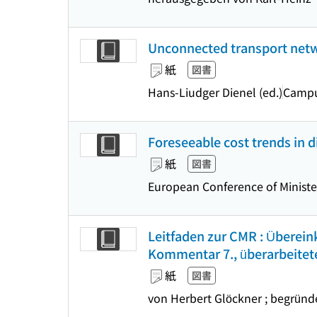
Unconnected transport netwo
紙
図書
Hans-Liudger Dienel (ed.)
Camp
Foreseeable cost trends in d
紙
図書
European Conference of Ministe
Leitfaden zur CMR : Überei
Kommentar 7., überarbeitete
紙
図書
von Herbert Glöckner ; begrün