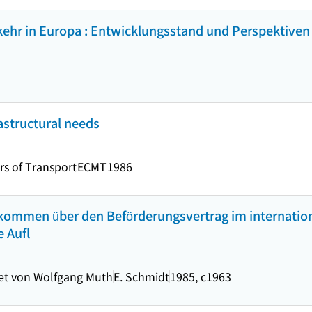
kehr in Europa : Entwicklungsstand und Perspektiven
rastructural needs
rs of Transport
ECMT
1986
nkommen über den Beförderungsvertrag im internation
 Aufl
det von Wolfgang Muth
E. Schmidt
1985, c1963