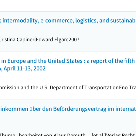
: intermodality, e-commerce, logistics, and sustainabi
ristina Capineri
Edward Elgar
c2007
 in Europe and the United States : a report of the fif
a, April 11-13, 2002
mission and the U.S. Department of Transportation
Eno Tr
inkommen über den Beförderungsvertrag im internat
ume ; bearbeitet von Klaus Demuth ... [et al.]
Verlag Recht