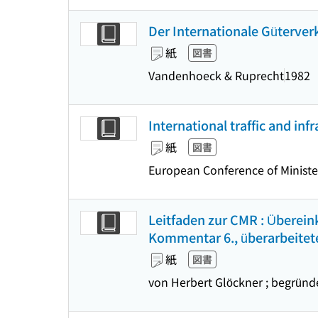
Der Internationale Güterver
紙
図書
Vandenhoeck & Ruprecht
1982
International traffic and inf
紙
図書
European Conference of Ministe
Leitfaden zur CMR : Überei
Kommentar 6., überarbeitete
紙
図書
von Herbert Glöckner ; begrün