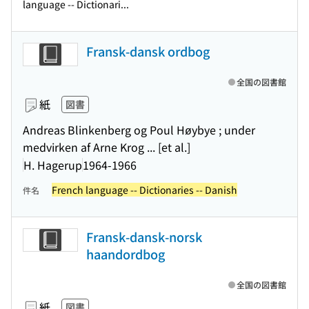
language -- Dictionari...
Fransk-dansk ordbog
全国の図書館
紙
図書
Andreas Blinkenberg og Poul Høybye ; under
medvirken af Arne Krog ... [et al.]
H. Hagerup
1964-1966
French language -- Dictionaries -- Danish
件名
Fransk-dansk-norsk
haandordbog
全国の図書館
紙
図書