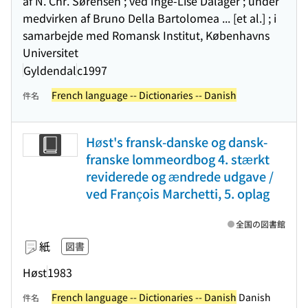
af N. Chr. Sørensen ; ved Inge-Lise Dalager ; under
medvirken af Bruno Della Bartolomea ... [et al.] ; i
samarbejde med Romansk Institut, Københavns
Universitet
Gyldendal
c1997
French language -- Dictionaries -- Danish
件名
Høst's fransk-danske og dansk-
franske lommeordbog 4. stærkt
reviderede og ændrede udgave /
ved François Marchetti, 5. oplag
全国の図書館
紙
図書
Høst
1983
French language -- Dictionaries -- Danish
Danish
件名