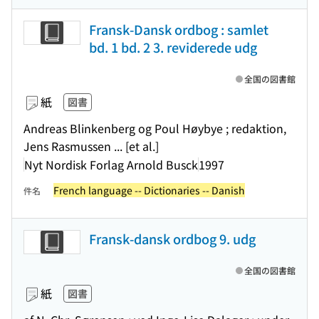
Fransk-Dansk ordbog : samlet
bd. 1 bd. 2 3. reviderede udg
全国の図書館
紙
図書
Andreas Blinkenberg og Poul Høybye ; redaktion,
Jens Rasmussen ... [et al.]
Nyt Nordisk Forlag Arnold Busck
1997
French language -- Dictionaries -- Danish
件名
Fransk-dansk ordbog 9. udg
全国の図書館
紙
図書