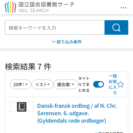
メニ
本文へ移動
検索
絞り込み条件
検索結果 7 件
一括
タイト
お気
ルでま
に入
とめる
り
Dansk-fransk ordbog / af N. Chr.
Sørensen. 6. udgave.
(Gyldendals røde ordbøger)