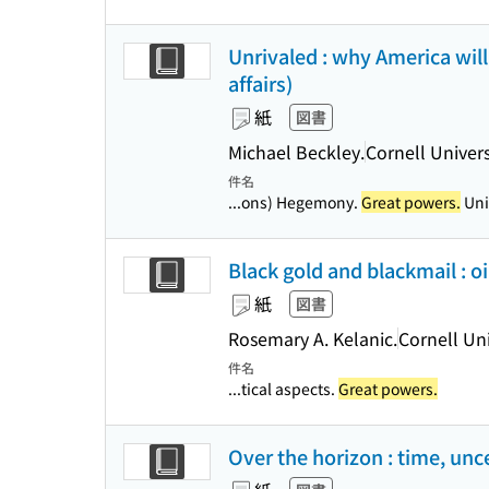
Unrivaled : why America will
affairs)
紙
図書
Michael Beckley.
Cornell Univers
件名
...ons) Hegemony.
Great powers.
Unit
Black gold and blackmail : oi
紙
図書
Rosemary A. Kelanic.
Cornell Uni
件名
...tical aspects.
Great powers.
Over the horizon : time, unc