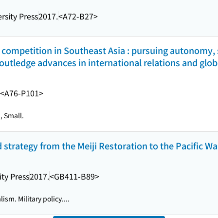
rsity Press
2017.
<A72-B27>
 competition in Southeast Asia : pursuing autonomy,
outledge advances in international relations and globa
<A76-P101>
, Small.
strategy from the Meiji Restoration to the Pacific Wa
ty Press
2017.
<GB411-B89>
ism. Military policy....