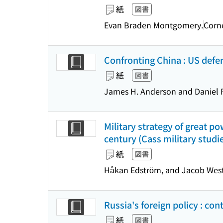
紙
図書
Evan Braden Montgomery.
Corne
Confronting China : US defen
紙
図書
James H. Anderson and Daniel R.
Military strategy of great 
century (Cass military studi
紙
図書
Håkan Edström, and Jacob Wes
Russia's foreign policy : con
紙
図書