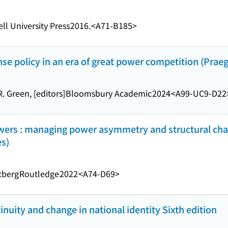
ll University Press
2016.
<A71-B185>
se policy in an era of great power competition (Praeg
 Green, [editors]
Bloomsbury Academic
2024
<A99-UC9-D22
powers : managing power asymmetry and structural chan
es)
tberg
Routledge
2022
<A74-D69>
tinuity and change in national identity Sixth edition