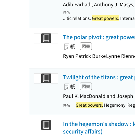
Adib Farhadi, Anthony J. Masys,
件名
...tic relations.
Great powers.
Internat
The polar pivot : great powe
紙
図書
Ryan Patrick Burke
Lynne Rienne
Twilight of the titans : grea
紙
図書
Paul K. MacDonald and Joseph 
Great powers.
Hegemony. Regre
件名
In the hegemon's shadow : le
security affairs)