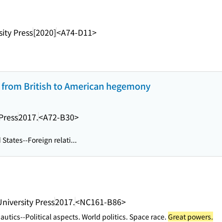
ity Press
[2020]
<A74-D11>
on from British to American hegemony
Press
2017.
<A72-B30>
States--Foreign relati...
niversity Press
2017.
<NC161-B86>
autics--Political aspects. World politics. Space race.
Great powers.