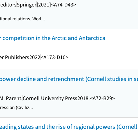
 editors
Springer
[2021]
<A74-D43>
ional relations. Worl...
r competition in the Arctic and Antarctica
r Publishers
2022
<A173-D10>
t power decline and retrenchment (Cornell studies in se
M. Parent.
Cornell University Press
2018.
<A72-B29>
ssion (Civiliz...
ading states and the rise of regional powers (Cornell 