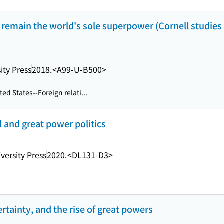
 remain the world's sole superpower (Cornell studies 
ity Press
2018.
<A99-U-B500>
ed States--Foreign relati...
l and great power politics
versity Press
2020.
<DL131-D3>
ertainty, and the rise of great powers