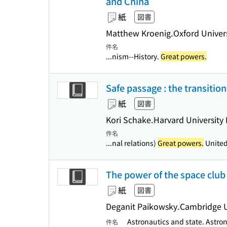
and China
紙
図書
Matthew Kroenig.
Oxford Univers
件名
...nism--History.
Great powers.
Safe passage : the transiti
紙
図書
Kori Schake.
Harvard University 
件名
...nal relations)
Great powers.
United 
The power of the space club
紙
図書
Deganit Paikowsky.
Cambridge U
Astronautics and state. Astron
件名