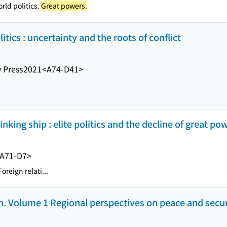
rld politics.
Great powers.
itics : uncertainty and the roots of conflict
y Press
2021
<A74-D41>
inking ship : elite politics and the decline of great po
A71-D7>
oreign relati...
. Volume 1 Regional perspectives on peace and secur