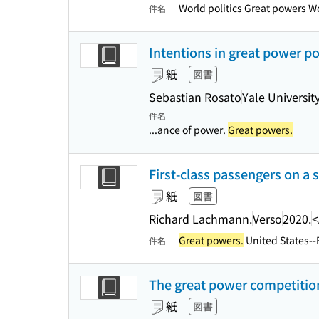
World politics Great powers Wo
件名
Intentions in great power pol
紙
図書
Sebastian Rosato
Yale Universit
件名
...ance of power.
Great powers.
First-class passengers on a s
紙
図書
Richard Lachmann.
Verso
2020.
<
Great powers.
United States--F
件名
The great power competition
紙
図書