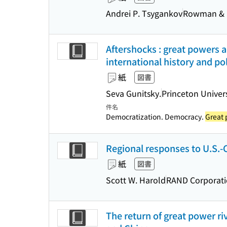
Andrei P. Tsygankov
Rowman & Li
Aftershocks : great powers a
international history and pol
紙
図書
Seva Gunitsky.
Princeton Univers
件名
Democratization. Democracy.
Great 
Regional responses to U.S.-C
紙
図書
Scott W. Harold
RAND Corporat
The return of great power ri