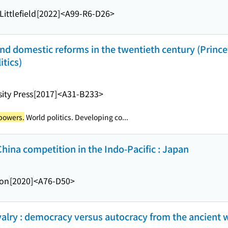
ttlefield
[2022]
<A99-R6-D26>
nd domestic reforms in the twentieth century (Prince
itics)
ity Press
[2017]
<A31-B233>
powers.
World politics. Developing co...
hina competition in the Indo-Pacific : Japan
ion
[2020]
<A76-D50>
valry : democracy versus autocracy from the ancient w