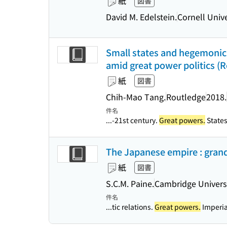
紙
図書
David M. Edelstein.
Cornell Unive
Small states and hegemonic
amid great power politics (R
紙
図書
Chih-Mao Tang.
Routledge
2018.
件名
...-21st century.
Great powers.
States
The Japanese empire : grand 
紙
図書
S.C.M. Paine.
Cambridge Universi
件名
...tic relations.
Great powers.
Imperial