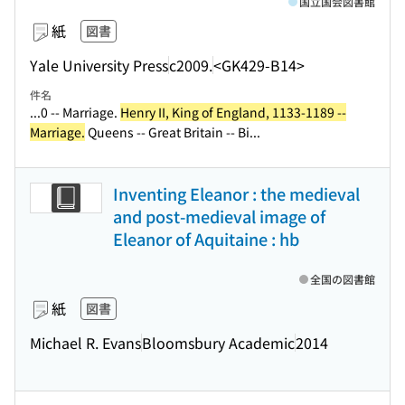
国立国会図書館
紙
図書
Yale University Press
c2009.
<GK429-B14>
件名
...0 -- Marriage.
Henry II, King of England, 1133-1189 --
Marriage.
Queens -- Great Britain -- Bi...
Inventing Eleanor : the medieval
and post-medieval image of
Eleanor of Aquitaine : hb
全国の図書館
紙
図書
Michael R. Evans
Bloomsbury Academic
2014