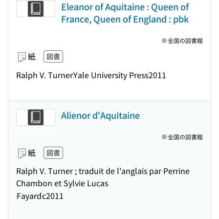
Eleanor of Aquitaine : Queen of
France, Queen of England : pbk
全国の図書館
紙
図書
Ralph V. Turner
Yale University Press
2011
Alienor d'Aquitaine
全国の図書館
紙
図書
Ralph V. Turner ; traduit de l'anglais par Perrine
Chambon et Sylvie Lucas
Fayard
c2011