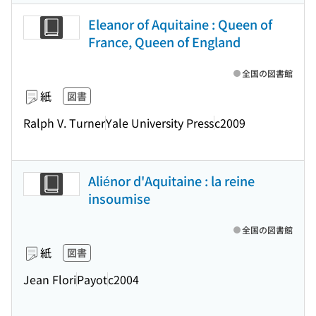
Eleanor of Aquitaine : Queen of
France, Queen of England
全国の図書館
紙
図書
Ralph V. Turner
Yale University Press
c2009
Aliénor d'Aquitaine : la reine
insoumise
全国の図書館
紙
図書
Jean Flori
Payot
c2004