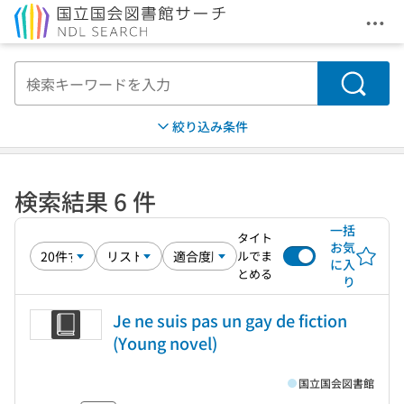
メニ
本文へ移動
検索
絞り込み条件
検索結果 6 件
一括
タイト
お気
ルでま
に入
とめる
り
Je ne suis pas un gay de fiction
(Young novel)
国立国会図書館