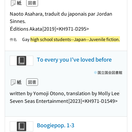
紙
図書
Naoto Asahara, traduit du japonais par Jordan
Sinnes.
Éditions Akata
[2019]
<KH971-D295>
Gay
high school students--Japan--Juvenile fiction.
件名
To every you I've loved before
国立国会図書館
紙
図書
written by Yomoji Otono, translation by Molly Lee
Seven Seas Entertainment
[2023]
<KH971-D1549>
Boogiepop. 1-3