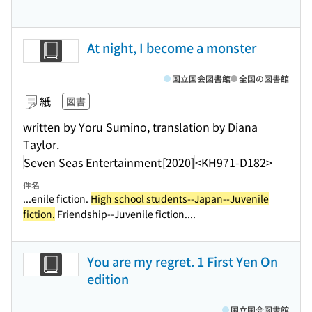
At night, I become a monster
国立国会図書館
全国の図書館
紙
図書
written by Yoru Sumino, translation by Diana
Taylor.
Seven Seas Entertainment
[2020]
<KH971-D182>
件名
...enile fiction.
High school students--Japan--Juvenile
fiction.
Friendship--Juvenile fiction....
You are my regret. 1 First Yen On
edition
国立国会図書館