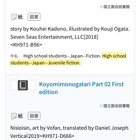
国立国会図書館
紙
図書
story by Kouhei Kadono, illustrated by Kouji Ogata.
Seven Seas Entertainment, LLC
[2018]
<KH971-B96>
High school students--Japan--Fiction.
High school
件名
students--Japan--Juvenile fiction.
Koyomimonogatari Part 02 First
edition
国立国会図書館
紙
図書
Nisioisin, art by Vofan, translated by Daniel Joseph
Vertical
2019
<KH971-D666>