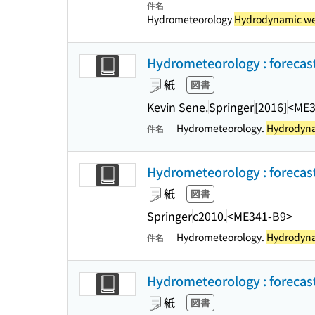
件名
Hydrometeorology
Hydrodynamic wea
Hydrometeorology : forecast
紙
図書
Kevin Sene.
Springer
[2016]
<ME3
Hydrometeorology.
Hydrodyna
件名
Hydrometeorology : forecast
紙
図書
Springer
c2010.
<ME341-B9>
Hydrometeorology.
Hydrodyna
件名
Hydrometeorology : forecast
紙
図書