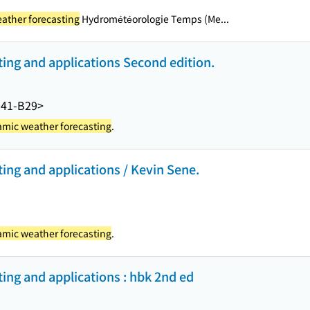
ther forecasting
Hydrométéorologie Temps (Me...
ing and applications Second edition.
41-B29>
mic weather forecasting
.
ing and applications / Kevin Sene.
mic weather forecasting
.
ing and applications : hbk 2nd ed