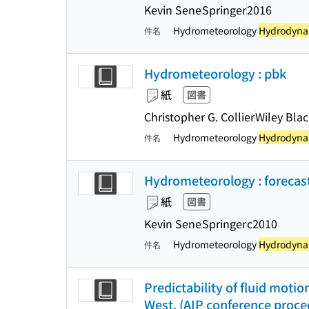
Kevin Sene
Springer
2016
Hydrometeorology
Hydrodynam
件名
Hydrometeorology : pbk
紙
図書
Christopher G. Collier
Wiley Bla
Hydrometeorology
Hydrodynam
件名
Hydrometeorology : forecast
紙
図書
Kevin Sene
Springer
c2010
Hydrometeorology
Hydrodynam
件名
Predictability of fluid motio
West. (AIP conference procee