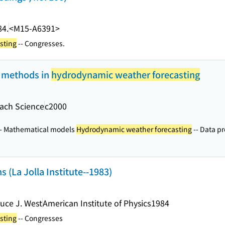
84.
<M15-A6391>
sting
-- Congresses.
 methods in
hydrodynamic weather forecasting
ach Science
c2000
- Mathematical models
Hydrodynamic weather forecasting
-- Data p
s (La Jolla Institute--1983)
uce J. West
American Institute of Physics
1984
sting
-- Congresses