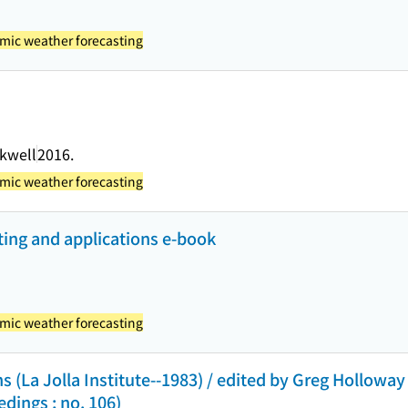
ic weather forecasting
ckwell
2016.
ic weather forecasting
ing and applications e-book
ic weather forecasting
ns (La Jolla Institute--1983) / edited by Greg Holloway
dings ; no. 106)