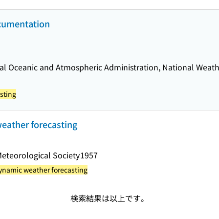
ocumentation
al Oceanic and Atmospheric Administration, National Weathe
sting
eather forecasting
eteorological Society
1957
namic weather forecasting
検索結果は以上です。