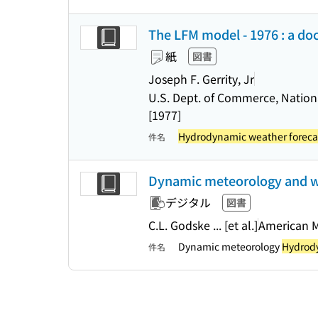
The LFM model - 1976 : a d
紙
図書
Joseph F. Gerrity, Jr
U.S. Dept. of Commerce, Nation
[1977]
Hydrodynamic weather foreca
件名
Dynamic meteorology and w
デジタル
図書
C.L. Godske ... [et al.]
American M
Dynamic meteorology
Hydrody
件名