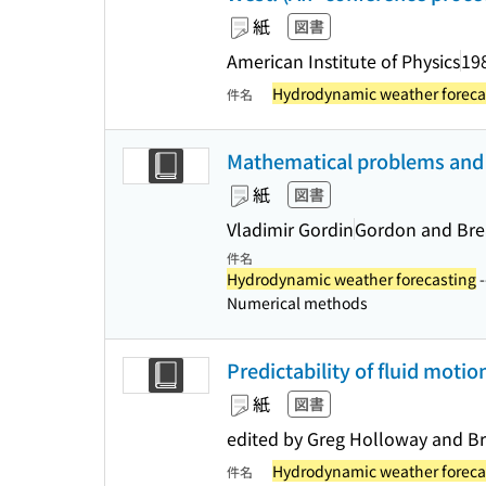
紙
図書
American Institute of Physics
19
Hydrodynamic weather foreca
件名
Mathematical problems and
紙
図書
Vladimir Gordin
Gordon and Bre
件名
Hydrodynamic weather forecasting
-
Numerical methods
Predictability of fluid motion
紙
図書
edited by Greg Holloway and Br
Hydrodynamic weather foreca
件名