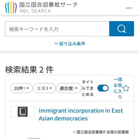
メニ
本文へ移動
検索
絞り込み条件
検索結果 2 件
一括
タイト
お気
ルでま
に入
とめる
り
Immigrant incorporation in East
Asian democracies
国立国会図書館
全国の図書館