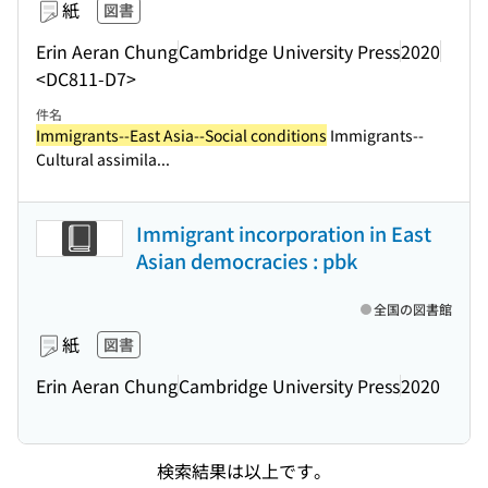
紙
図書
Erin Aeran Chung
Cambridge University Press
2020
<DC811-D7>
件名
Immigrants--East Asia--Social conditions
Immigrants--
Cultural assimila...
Immigrant incorporation in East
Asian democracies : pbk
全国の図書館
紙
図書
Erin Aeran Chung
Cambridge University Press
2020
検索結果は以上です。