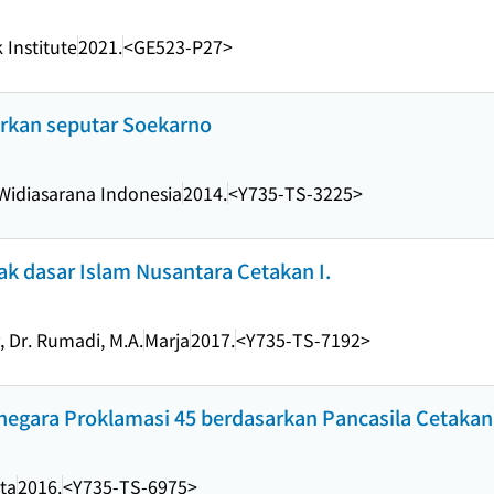
 Institute
2021.
<GE523-P27>
rkan seputar Soekarno
Widiasarana Indonesia
2014.
<Y735-TS-3225>
tak dasar Islam Nusantara Cetakan I.
, Dr. Rumadi, M.A.
Marja
2017.
<Y735-TS-7192>
gara Proklamasi 45 berdasarkan Pancasila Cetakan p
ta
2016.
<Y735-TS-6975>