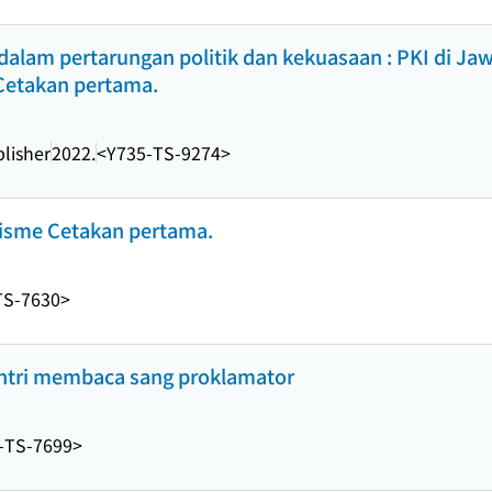
 dalam pertarungan politik dan kekuasaan : PKI di Ja
 Cetakan pertama.
lisher
2022.
<Y735-TS-9274>
isme Cetakan pertama.
TS-7630>
santri membaca sang proklamator
-TS-7699>