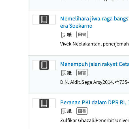
Memelihara jiwa-raga bangs
era Soekarno
紙
図書
Vivek Neelakantan, penerjema
Menempuh jalan rakyat Cet
紙
図書
D.N. Aidit.
Sega Arsy
2014.
<Y735
Peranan PKI dalam DPR RI, 
紙
図書
Zulfikar Ghazali.
Penerbit Univer