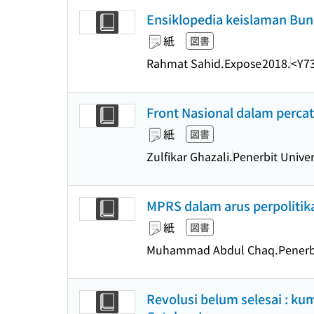
Ensiklopedia keislaman Bun
紙
図書
Rahmat Sahid.
Expose
2018.
<Y7
Front Nasional dalam percat
紙
図書
Zulfikar Ghazali.
Penerbit Univer
MPRS dalam arus perpolitik
紙
図書
Muhammad Abdul Chaq.
Penerb
Revolusi belum selesai : k