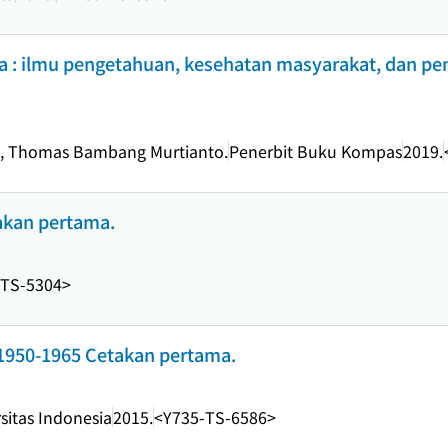
a : ilmu pengetahuan, kesehatan masyarakat, dan p
h, Thomas Bambang Murtianto.
Penerbit Buku Kompas
2019.
akan pertama.
-TS-5304>
1950-1965 Cetakan pertama.
sitas Indonesia
2015.
<Y735-TS-6586>