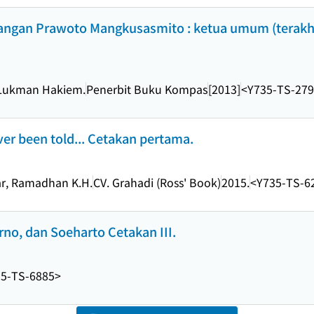
juangan Prawoto Mangkusasmito : ketua umum (terakhi
, Lukman Hakiem.
Penerbit Buku Kompas
[2013]
<Y735-TS-27
ver been told... Cetakan pertama.
ar, Ramadhan K.H.
CV. Grahadi (Ross' Book)
2015.
<Y735-TS-6
arno, dan Soeharto Cetakan III.
5-TS-6885>