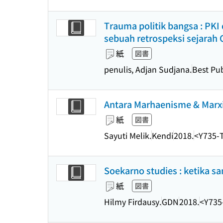
Trauma politik bangsa : PKI
sebuah retrospeksi sejarah
紙
図書
penulis, Adjan Sudjana.
Best Pub
Antara Marhaenisme & Marx
紙
図書
Sayuti Melik.
Kendi
2018.
<Y735-
Soekarno studies : ketika 
紙
図書
Hilmy Firdausy.
GDN
2018.
<Y735