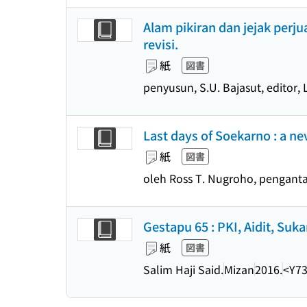
Alam pikiran dan jejak per
revisi.
紙
図書
penyusun, S.U. Bajasut, editor
Last days of Soekarno : a ne
紙
図書
oleh Ross T. Nugroho, pengant
Gestapu 65 : PKI, Aidit, Suk
紙
図書
Salim Haji Said.
Mizan
2016.
<Y73