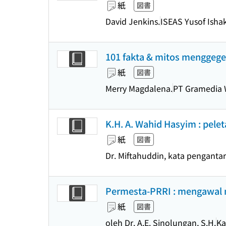
紙
図書
David Jenkins.
ISEAS Yusof Ishak
101 fakta & mitos menggege
紙
図書
Merry Magdalena.
PT Gramedia 
K.H. A. Wahid Hasyim : pele
紙
図書
Dr. Miftahuddin, kata pengantar
Permesta-PRRI : mengawal ne
紙
図書
oleh Dr. A.E. Sinolungan, S.H.
Ka