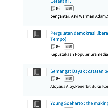
Cetakan I.
紙
図書
pengantar, Asvi Warman Adam.
Pergulatan demokrasi libera
Tempo)
紙
図書
Kepustakaan Populer Gramedia
Semangat Dayak : catatan pe
紙
図書
Aloysius Aloy.
Penerbit Buku K
Young Soeharto : the making 