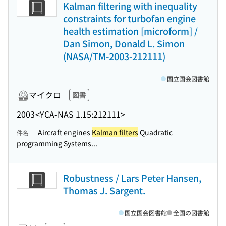
Kalman filtering with inequality
constraints for turbofan engine
health estimation [microform] /
Dan Simon, Donald L. Simon
(NASA/TM-2003-212111)
国立国会図書館
マイクロ
図書
2003
<YCA-NAS 1.15:212111>
Aircraft engines
Kalman filters
Quadratic
件名
programming Systems...
Robustness / Lars Peter Hansen,
Thomas J. Sargent.
国立国会図書館
全国の図書館