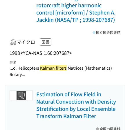
rotorcraft higher harmonic
control [microform] / Stephen A.
Jacklin (NASA/TP ; 1998-207687)
国立国会図書館
マイクロ
図書
1998
<YCA-NAS 1.60:207687>
件名
...ol Helicopters
Kalman filters
Matrices (Mathematics)
Rotary...
Estimation of Flow Field in
Natural Convection with Density
Stratification by Local Ensemble
Transform Kalman Filter
全国の図書館