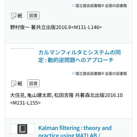
国立国会図書館
全国の図書館
紙
図書
野村俊一 著
共立出版
2016.9
<M131-L146>
カルマンフィルタとシステムの同
定 : 動的逆問題へのアプローチ
国立国会図書館
全国の図書館
紙
図書
大住晃, 亀山建太郎, 松田吉隆 共著
森北出版
2016.10
<M131-L155>
Kalman filtering : theory and
practice using MATLAB /