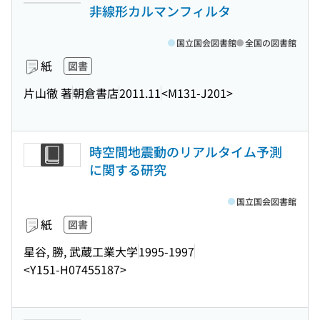
非線形カルマンフィルタ
国立国会図書館
全国の図書館
紙
図書
片山徹 著
朝倉書店
2011.11
<M131-J201>
時空間地震動のリアルタイム予測
に関する研究
国立国会図書館
紙
図書
星谷, 勝, 武蔵工業大学
1995-1997
<Y151-H07455187>