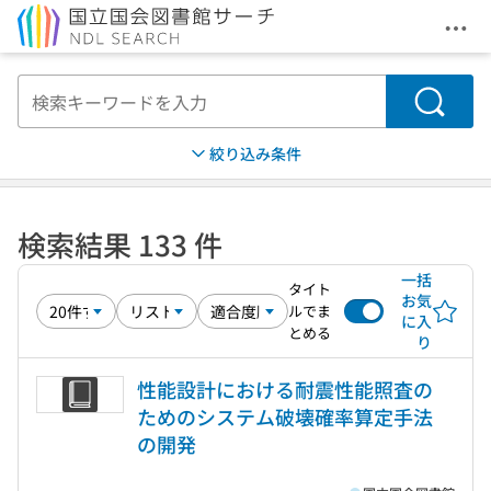
メニ
本文へ移動
検索
絞り込み条件
検索結果 133 件
一括
タイト
お気
ルでま
に入
とめる
り
性能設計における耐震性能照査の
ためのシステム破壊確率算定手法
の開発