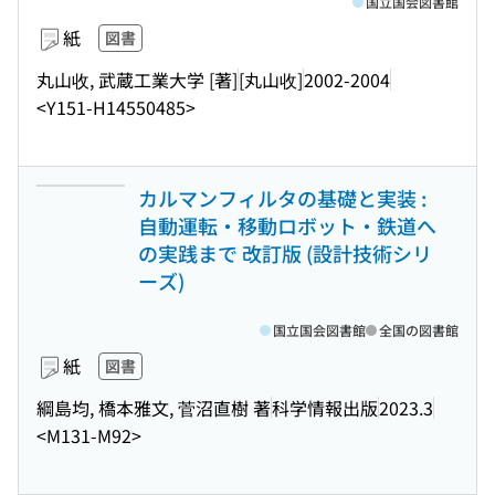
国立国会図書館
紙
図書
丸山收, 武蔵工業大学 [著]
[丸山收]
2002-2004
<Y151-H14550485>
カルマンフィルタの基礎と実装 :
自動運転・移動ロボット・鉄道へ
の実践まで 改訂版 (設計技術シリ
ーズ)
国立国会図書館
全国の図書館
紙
図書
綱島均, 橋本雅文, 菅沼直樹 著
科学情報出版
2023.3
<M131-M92>