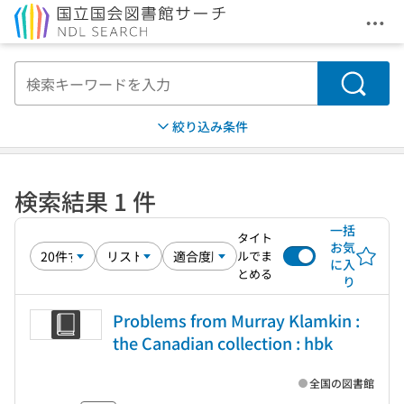
メニ
本文へ移動
検索
絞り込み条件
検索結果 1 件
一括
タイト
お気
ルでま
に入
とめる
り
Problems from Murray Klamkin :
the Canadian collection : hbk
全国の図書館