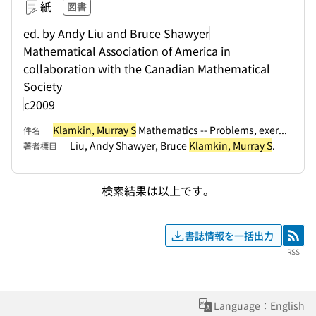
紙
図書
ed. by Andy Liu and Bruce Shawyer
Mathematical Association of America in
collaboration with the Canadian Mathematical
Society
c2009
Klamkin, Murray S
Mathematics -- Problems, exer...
件名
Liu, Andy Shawyer, Bruce
Klamkin, Murray S
.
著者標目
検索結果は以上です。
書誌情報を一括出力
RSS
RSS
Language：English